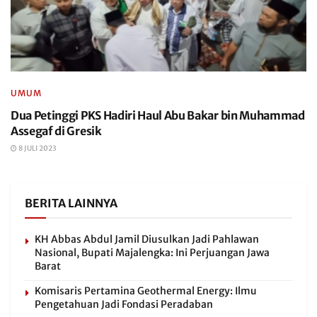
UMUM
Dua Petinggi PKS Hadiri Haul Abu Bakar bin Muhammad
Assegaf di Gresik
8 JULI 2023
BERITA LAINNYA
KH Abbas Abdul Jamil Diusulkan Jadi Pahlawan
Nasional, Bupati Majalengka: Ini Perjuangan Jawa
Barat
Komisaris Pertamina Geothermal Energy: Ilmu
Pengetahuan Jadi Fondasi Peradaban