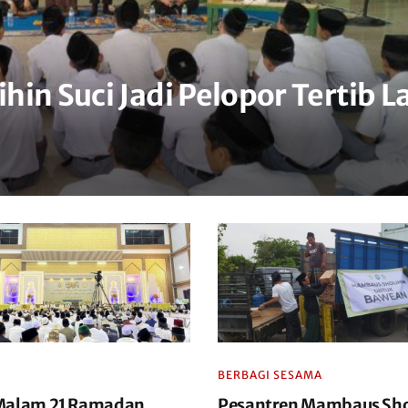
in Suci Jadi Pelopor Tertib L
BERBAGI SESAMA
Malam 21 Ramadan
Pesantren Mambaus Sho