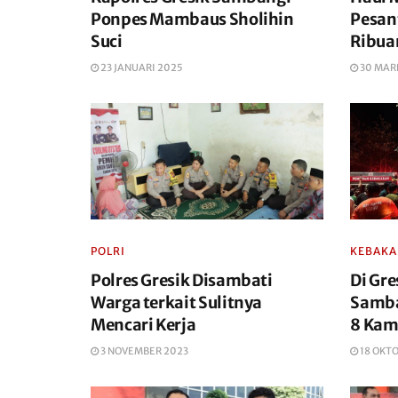
Ponpes Mambaus Sholihin
Pesan
Suci
Ribua
23 JANUARI 2025
30 MAR
POLRI
KEBAK
Polres Gresik Disambati
Di Gr
Warga terkait Sulitnya
Samba
Mencari Kerja
8 Kam
3 NOVEMBER 2023
18 OKT