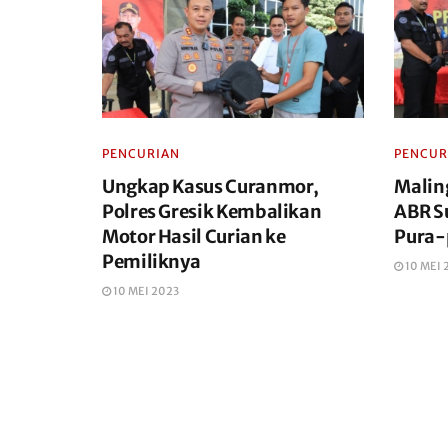
PENCURIAN
PENCUR
Ungkap Kasus Curanmor,
Malin
Polres Gresik Kembalikan
ABR Su
Motor Hasil Curian ke
Pura-
Pemiliknya
10 MEI 
10 MEI 2023