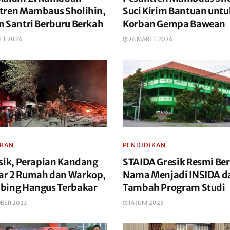
tren Mambaus Sholihin,
Suci Kirim Bantuan untu
n Santri Berburu Berkah
Korban Gempa Bawean
ET 2024
26 MARET 2024
ARAN
PENDIDIKAN
esik, Perapian Kandang
STAIDA Gresik Resmi Be
r 2 Rumah dan Warkop,
Nama Menjadi INSIDA d
bing Hangus Terbakar
Tambah Program Studi
OBER 2023
14 JUNI 2023