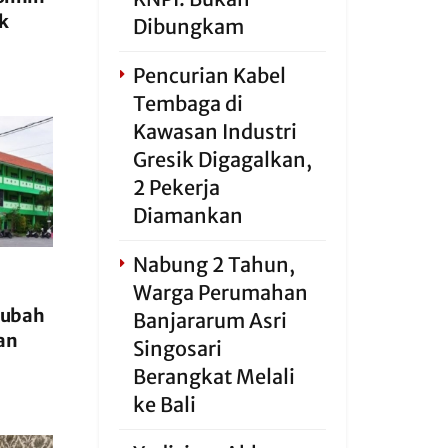
k
Dibungkam
Pencurian Kabel
Tembaga di
Kawasan Industri
Gresik Digagalkan,
2 Pekerja
Diamankan
Nabung 2 Tahun,
Warga Perumahan
rubah
Banjararum Asri
an
Singosari
Berangkat Melali
ke Bali