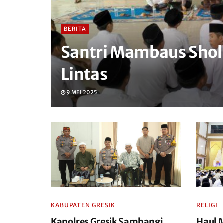
BERITA
Santri Mambaus Sholih
Lintas
9 MEI 2025
KABUPATEN GRESIK
RELIGI
Kapolres Gresik Sambangi
Haul 