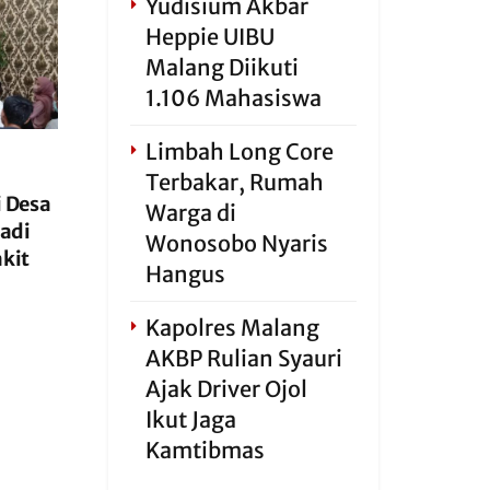
Yudisium Akbar
Heppie UIBU
Malang Diikuti
1.106 Mahasiswa
Limbah Long Core
Terbakar, Rumah
 Desa
Warga di
Jadi
Wonosobo Nyaris
kit
Hangus
Kapolres Malang
AKBP Rulian Syauri
Ajak Driver Ojol
Ikut Jaga
Kamtibmas