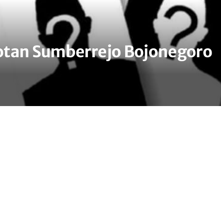
otan Sumberrejo Bojonegoro