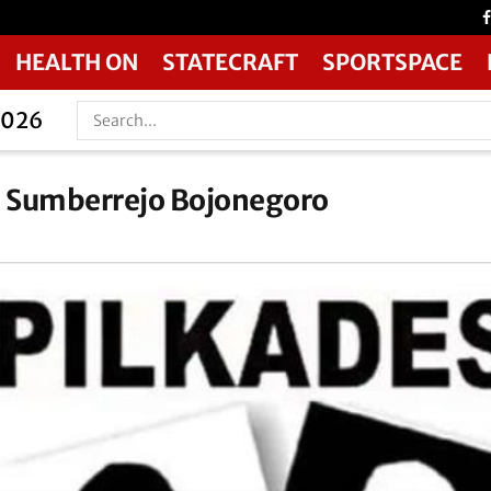
HEALTH ON
STATECRAFT
SPORTSPACE
2026
 Sumberrejo Bojonegoro