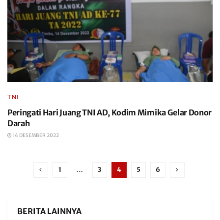
TNI
Peringati Hari Juang TNI AD, Kodim Mimika Gelar Donor
Darah
14 DESEMBER 2022
1
…
3
4
5
6
BERITA LAINNYA