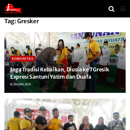
Tag:
Gresker
KOMUNITAS
Jaga Tradisi Kebaikan, Diusia ke 7 Gresik
Expresi Santuni Yatim dan Duafa
28 JUNI 2021