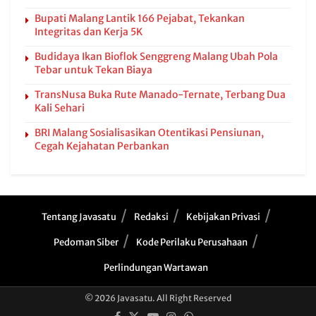
Bupati Malang Lantik 166 Pejabat, Tekankan
Integritas dan Kerja 5K
Budidaya Ikan Bioflok Senggreng Malang Ubah Pola
Tebar untuk Tekan Biaya
TransNusa Buka Rute Manado-Ternate, Terbang Dua
Kali Sehari
BRI Malang Sosialisasikan Otentikasi Pensiunan,
Cegah Kejahatan Perbankan
Tentang Javasatu
Redaksi
Kebijakan Privasi
Pedoman Siber
Kode Perilaku Perusahaan
Perlindungan Wartawan
© 2026 Javasatu. All Right Reserved