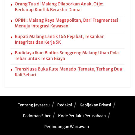
Orang Tua di Malang Dilaporkan Anak, Otje:
Berharap Konflik Berakhir Damai
OPINI: Malang Raya Megapolitan, Dari Fragmentasi
Menuju Integrasi Kawasan
Bupati Malang Lantik 166 Pejabat, Tekankan
Integritas dan Kerja 5K
Budidaya Ikan Bioflok Senggreng Malang Ubah Pola
Tebar untuk Tekan Biaya
TransNusa Buka Rute Manado-Ternate, Terbang Dua
Kali Sehari
Tentang Javasatu
Redaksi
Kebijakan Privasi
Pedoman Siber
Kode Perilaku Perusahaan
Perlindungan Wartawan