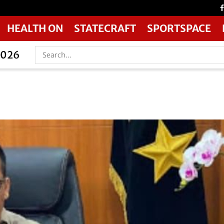
HEALTH ON
STATECRAFT
SPORTSPACE
2026