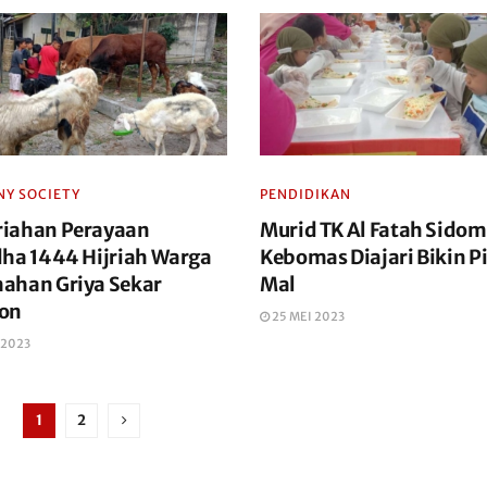
Y SOCIETY
PENDIDIKAN
iahan Perayaan
Murid TK Al Fatah Sidom
dha 1444 Hijriah Warga
Kebomas Diajari Bikin Pi
ahan Griya Sekar
Mal
on
25 MEI 2023
 2023
1
2