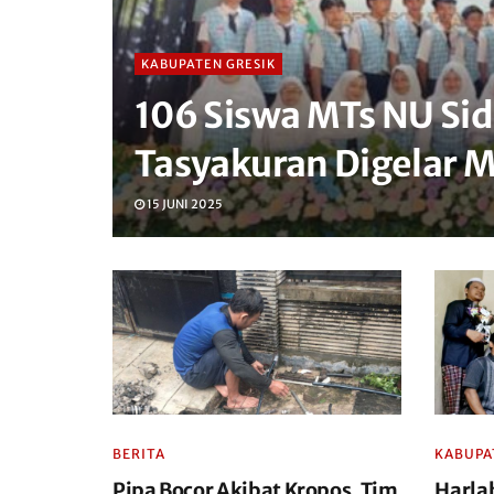
KABUPATEN GRESIK
106 Siswa MTs NU Sid
Tasyakuran Digelar 
15 JUNI 2025
BERITA
KABUPA
Pipa Bocor Akibat Kropos, Tim
Harlah