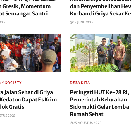
n Gresik, Momentum
dan Penyembelihan He
at Semangat Santri
Kurban di Griya Sekar K
025
17 JUNI 2024
Y SOCIETY
DESA KITA
a Jalan Sehat di Griya
Peringati HUT Ke-78 RI,
 Kedaton Dapat Es Krim
Pemerintah Kelurahan
lok Gratis
Sidomukti Gelar Lomba
Rumah Sehat
STUS 2023
25 AGUSTUS 2023