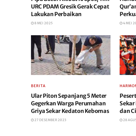
URC PDAM Gresik Gerak Cepat
Qur’a
Lakukan Perbaikan
Perku
8 MEI 2025
4 MEI 2
BERITA
HARMON
Ular Piton Sepanjang 5 Meter
Pesert
Gegerkan Warga Perumahan
Sekar
Griya Sekar Kedaton Kebomas
dan Ci
27 DESEMBER 2023
28 AGU