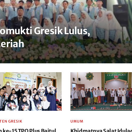
omukti Gresik Lulus,
Meriah
TEN GRESIK
UMUM
 ke-15 TPQ Plus Baitul
Khidmatnya Salat Idula