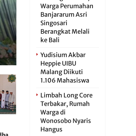
Warga Perumahan
Banjararum Asri
Singosari
Berangkat Melali
ke Bali
Yudisium Akbar
Heppie UIBU
Malang Diikuti
1.106 Mahasiswa
Limbah Long Core
Terbakar, Rumah
Warga di
Wonosobo Nyaris
Hangus
dha