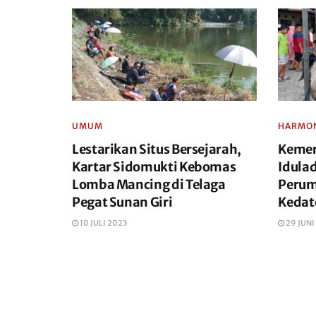
UMUM
HARMON
Lestarikan Situs Bersejarah,
Kemer
Kartar Sidomukti Kebomas
Idula
Lomba Mancing di Telaga
Perum
Pegat Sunan Giri
Kedat
10 JULI 2023
29 JUNI