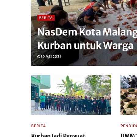
BERITA
NasDem Kota Malang 
Kurban untuk Warga
30 MEI 2026
BERITA
PENDID
Kurban Jadi Penguat
UMM T