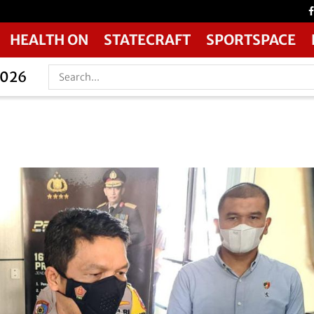
HEALTH ON
STATECRAFT
SPORTSPACE
2026