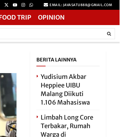
EMAIL: JAVASATU888@GMAIL.COM
FOOD TRIP
OPINION
BERITA LAINNYA
Yudisium Akbar
Heppiee UIBU
Malang Diikuti
1.106 Mahasiswa
Limbah Long Core
Terbakar, Rumah
Warga di