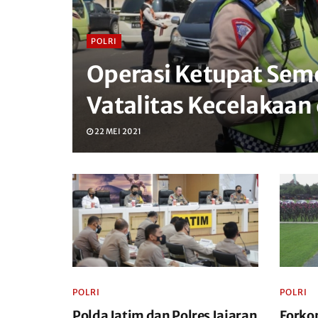
POLRI
Operasi Ketupat Seme
Vatalitas Kecelakaan 
22 MEI 2021
POLRI
POLRI
Polda Jatim dan Polres Jajaran
Forko