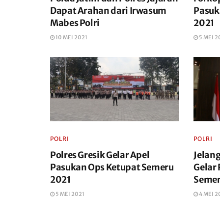
Dapat Arahan dari Irwasum
Pasuk
Mabes Polri
2021
10 MEI 2021
5 MEI 2
POLRI
POLRI
Polres Gresik Gelar Apel
Jelang
Pasukan Ops Ketupat Semeru
Gelar
2021
Semer
5 MEI 2021
4 MEI 2