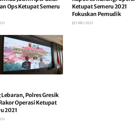
an Ops Ketupat Semeru
Ketupat Semeru 2021
Fokuskan Pemudik
021
5 MEI 2021
 Lebaran, Polres Gresik
 Rakor Operasi Ketupat
u 2021
021