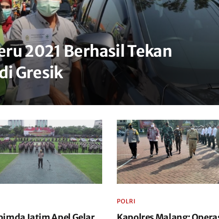
ru 2021 Berhasil Tekan
di Gresik
POLRI
pimda Jatim Apel Gelar
Kapolres Malang: Opera