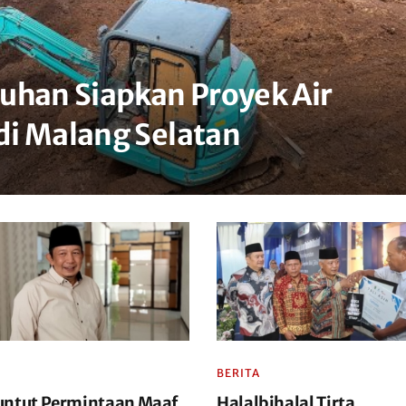
uhan Siapkan Proyek Air
di Malang Selatan
BERITA
untut Permintaan Maaf
Halalbihalal Tirta