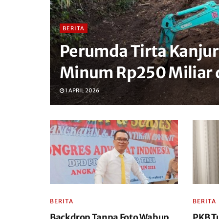
BERITA
Perumda Tirta Kanjur
Minum Rp250 Miliar 
1 APRIL 2026
BERITA
BERITA
Backdrop Tanpa Foto Wabup
PKB T