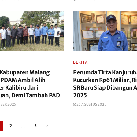
BERITA
Kabupaten Malang
Perumda Tirta Kanjuru
 PDAM Ambil Alih
Kucurkan Rp61 Miliar, R
 Kalibiru dari
SR Baru Siap Dibangun A
uan, Demi Tambah PAD
2025
OBER 2025
25 AGUSTUS 2025
2
…
5