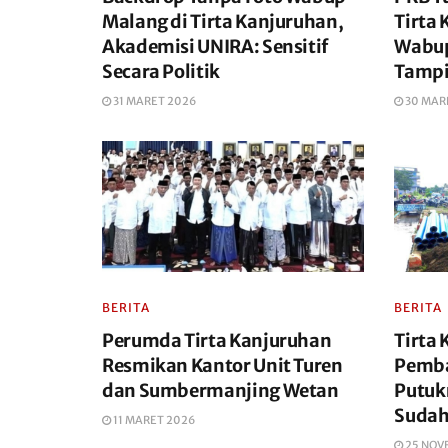
Malang di Tirta Kanjuruhan,
Tirta 
Akademisi UNIRA: Sensitif
Wabup
Secara Politik
Tampi
31 MARET 2026
30 MAR
BERITA
BERITA
Perumda Tirta Kanjuruhan
Tirta 
Resmikan Kantor Unit Turen
Pemb
dan Sumbermanjing Wetan
Putuk
Sudah
11 MARET 2026
25 NOV