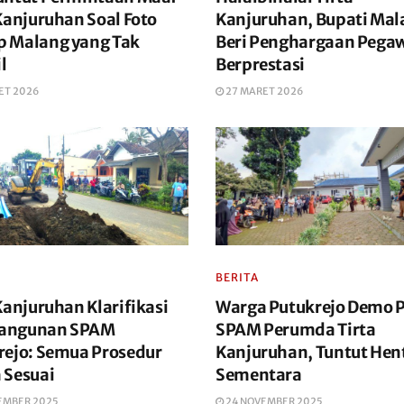
Kanjuruhan Soal Foto
Kanjuruhan, Bupati Mal
 Malang yang Tak
Beri Penghargaan Pega
l
Berprestasi
ET 2026
27 MARET 2026
BERITA
Kanjuruhan Klarifikasi
Warga Putukrejo Demo 
angunan SPAM
SPAM Perumda Tirta
rejo: Semua Prosedur
Kanjuruhan, Tuntut Hen
 Sesuai
Sementara
EMBER 2025
24 NOVEMBER 2025