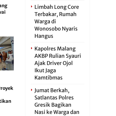
ang
Limbah Long Core
wai
Terbakar, Rumah
Warga di
Wonosobo Nyaris
Hangus
Kapolres Malang
AKBP Rulian Syauri
Ajak Driver Ojol
Ikut Jaga
Kamtibmas
Proyek
Jumat Berkah,
Satlantas Polres
tikan
Gresik Bagikan
Nasi ke Warga dan