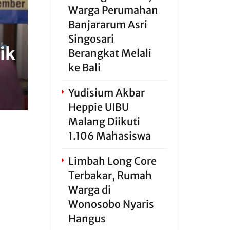
Warga Perumahan
Banjararum Asri
Singosari
ik
Berangkat Melali
ke Bali
Yudisium Akbar
Heppie UIBU
Malang Diikuti
1.106 Mahasiswa
Limbah Long Core
Terbakar, Rumah
Warga di
Wonosobo Nyaris
Hangus