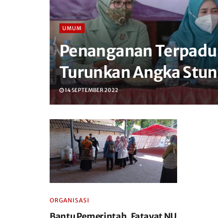
UMUM
Penanganan Terpadu J
Turunkan Angka Stun
14 SEPTEMBER 2022
ORGANISASI
Bantu Pemerintah, Fatayat NU