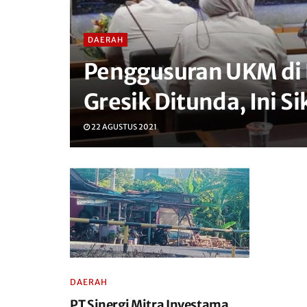
DAERAH
Penggusuran UKM di 
Gresik Ditunda, Ini S
22 AGUSTUS 2021
DAERAH
PT Sinergi Mitra Investama