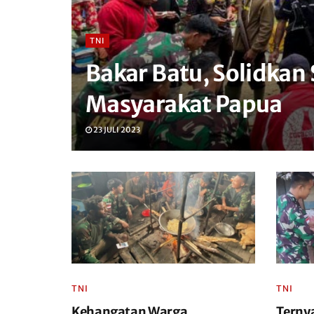
TNI
Bakar Batu, Solidkan
Masyarakat Papua
23 JULI 2023
TNI
TNI
Kehangatan Warga
Ternya