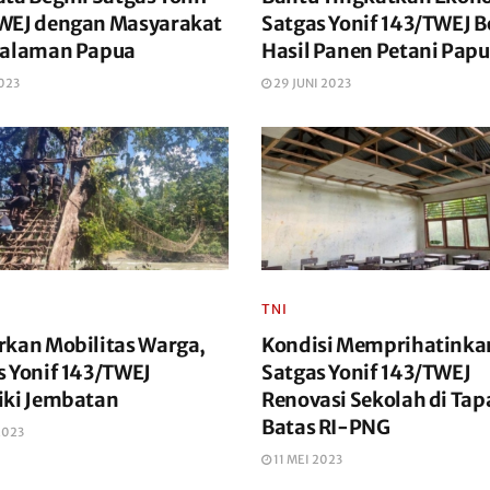
WEJ dengan Masyarakat
Satgas Yonif 143/TWEJ 
dalaman Papua
Hasil Panen Petani Pap
2023
29 JUNI 2023
TNI
rkan Mobilitas Warga,
Kondisi Memprihatinka
s Yonif 143/TWEJ
Satgas Yonif 143/TWEJ
iki Jembatan
Renovasi Sekolah di Tap
Batas RI-PNG
2023
11 MEI 2023