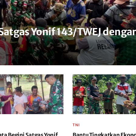
 Satgas Yonif 143/TWEJ denga
TNI
ta Begini Satgas Yonif
Bantu Tingkatkan Ekon