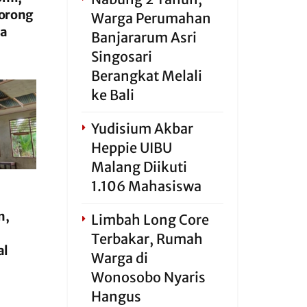
Borong
Warga Perumahan
ua
Banjararum Asri
Singosari
Berangkat Melali
ke Bali
Yudisium Akbar
Heppie UIBU
Malang Diikuti
1.106 Mahasiswa
n,
Limbah Long Core
Terbakar, Rumah
al
Warga di
Wonosobo Nyaris
Hangus