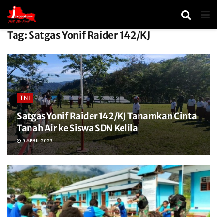
Tag:
Satgas Yonif Raider 142/KJ
TNI
Satgas Yonif Raider 142/KJ Tanamkan Cinta
Tanah Air ke Siswa SDN Kelila
5 APRIL 2023