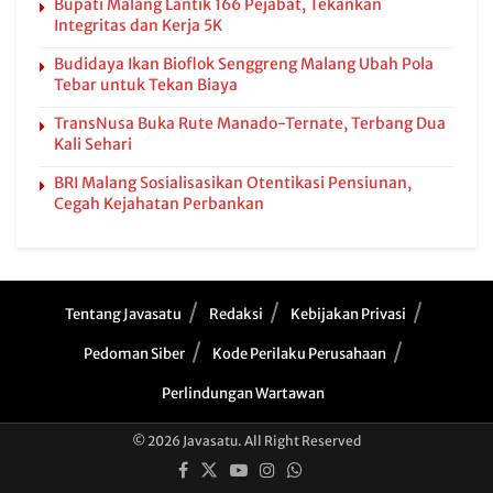
Bupati Malang Lantik 166 Pejabat, Tekankan
Integritas dan Kerja 5K
Budidaya Ikan Bioflok Senggreng Malang Ubah Pola
Tebar untuk Tekan Biaya
TransNusa Buka Rute Manado-Ternate, Terbang Dua
Kali Sehari
BRI Malang Sosialisasikan Otentikasi Pensiunan,
Cegah Kejahatan Perbankan
Tentang Javasatu
Redaksi
Kebijakan Privasi
Pedoman Siber
Kode Perilaku Perusahaan
Perlindungan Wartawan
© 2026 Javasatu. All Right Reserved