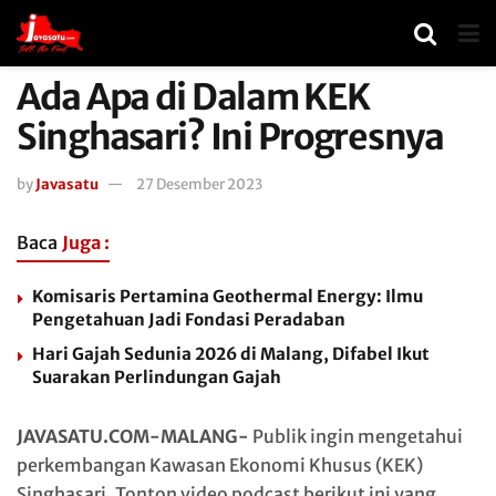
Ada Apa di Dalam KEK
Singhasari? Ini Progresnya
by
Javasatu
27 Desember 2023
Baca
Juga :
Komisaris Pertamina Geothermal Energy: Ilmu
Pengetahuan Jadi Fondasi Peradaban
Hari Gajah Sedunia 2026 di Malang, Difabel Ikut
Suarakan Perlindungan Gajah
JAVASATU.COM-MALANG-
Publik ingin mengetahui
perkembangan Kawasan Ekonomi Khusus (KEK)
Singhasari. Tonton video podcast berikut ini yang