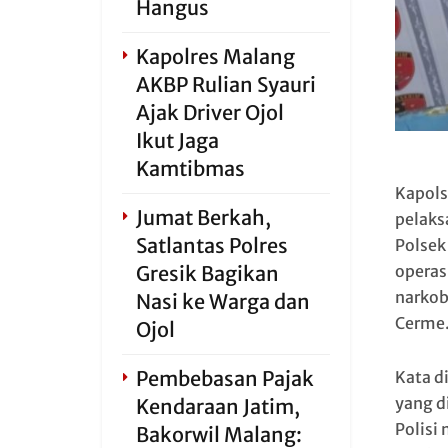
Hangus
Kapolres Malang
AKBP Rulian Syauri
Ajak Driver Ojol
Ikut Jaga
Kamtibmas
Kapols
Jumat Berkah,
pelaks
Satlantas Polres
Polsek
Gresik Bagikan
operas
narkob
Nasi ke Warga dan
Cerme
Ojol
Pembebasan Pajak
Kata d
yang d
Kendaraan Jatim,
Polisi
Bakorwil Malang: