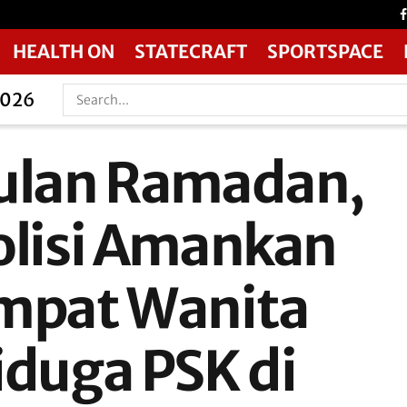
HEALTH ON
STATECRAFT
SPORTSPACE
2026
ulan Ramadan,
olisi Amankan
mpat Wanita
iduga PSK di