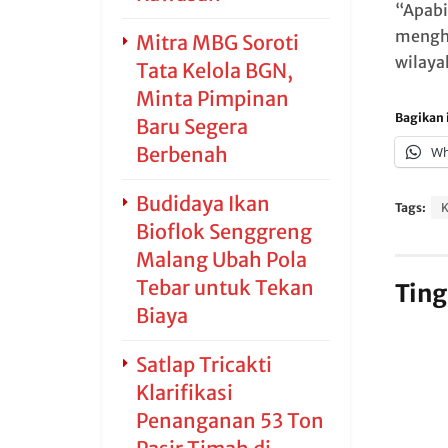
“Apabi
mengh
Mitra MBG Soroti
wilaya
Tata Kelola BGN,
Minta Pimpinan
Bagikan i
Baru Segera
Berbenah
Wh
Budidaya Ikan
Tags:
Bioflok Senggreng
Malang Ubah Pola
Tebar untuk Tekan
Ting
Biaya
Satlap Tricakti
Klarifikasi
Penanganan 53 Ton