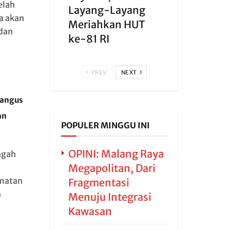
elah
Layang-Layang
a akan
Meriahkan HUT
dan
ke-81 RI
PREV
NEXT
Hangus
an
POPULER MINGGU INI
OPINI: Malang Raya
ngah
Megapolitan, Dari
amatan
Fragmentasi
a
Menuju Integrasi
Kawasan