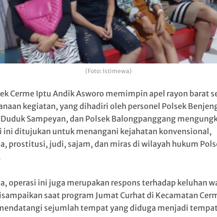
(Foto: Istimewa)
ek Cerme Iptu Andik Asworo memimpin apel rayon barat 
anaan kegiatan, yang dihadiri oleh personel Polsek Benjen
 Duduk Sampeyan, dan Polsek Balongpanggang mengung
i ini ditujukan untuk menangani kejahatan konvensional,
a, prostitusi, judi, sajam, dan miras di wilayah hukum Pol
.
ia, operasi ini juga merupakan respons terhadap keluhan w
isampaikan saat program Jumat Curhat di Kecamatan Cer
 mendatangi sejumlah tempat yang diduga menjadi tempa