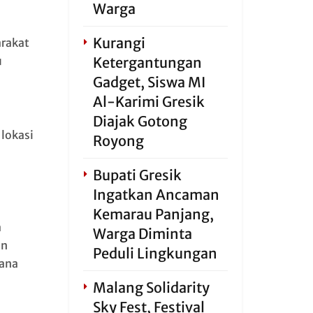
Warga
Kurangi
rakat
Ketergantungan
u
Gadget, Siswa MI
Al-Karimi Gresik
Diajak Gotong
lokasi
Royong
Bupati Gresik
Ingatkan Ancaman
Kemarau Panjang,
a
Warga Diminta
an
Peduli Lingkungan
dana
Malang Solidarity
Sky Fest, Festival