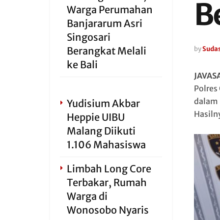
B
Warga Perumahan
Banjararum Asri
Singosari
Berangkat Melali
by
Sudas
ke Bali
JAVAS
Polres
dalam 
Yudisium Akbar
Hasiln
Heppie UIBU
Malang Diikuti
1.106 Mahasiswa
Limbah Long Core
Terbakar, Rumah
Warga di
Wonosobo Nyaris