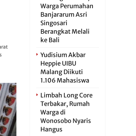
Warga Perumahan
Banjararum Asri
Singosari
Berangkat Melali
ke Bali
arat
Yudisium Akbar
s
Heppie UIBU
Malang Diikuti
1.106 Mahasiswa
Limbah Long Core
Terbakar, Rumah
Warga di
Wonosobo Nyaris
Hangus