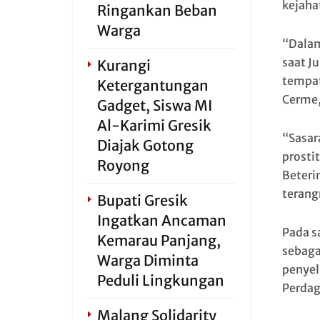
kejaha
Ringankan Beban
Warga
“Dalam
saat J
Kurangi
tempat
Ketergantungan
Cerme,
Gadget, Siswa MI
Al-Karimi Gresik
“Sasar
Diajak Gotong
prostit
Royong
Beteri
terang
Bupati Gresik
Ingatkan Ancaman
Pada s
Kemarau Panjang,
sebaga
Warga Diminta
penyeli
Peduli Lingkungan
Perdag
Malang Solidarity