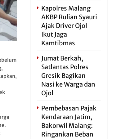
Kapolres Malang
AKBP Rulian Syauri
Ajak Driver Ojol
Ikut Jaga
Kamtibmas
Jumat Berkah,
sebelum
Satlantas Polres
g,
Gresik Bagikan
kapkan,
Nasi ke Warga dan
Ojol
sek
Pembebasan Pajak
Kendaraan Jatim,
arga
Bakorwil Malang:
me.
t
Ringankan Beban