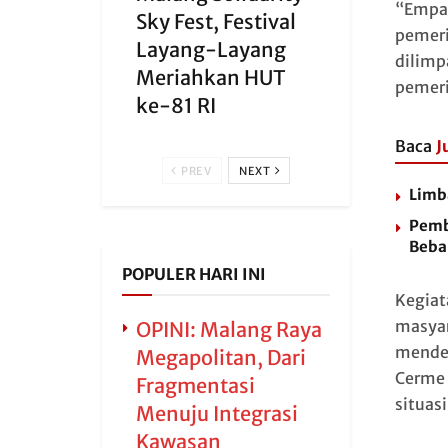
“Empat
Sky Fest, Festival
pemeri
Layang-Layang
dilimp
Meriahkan HUT
pemeri
ke-81 RI
Baca
J
PREV
NEXT
Limb
Pemb
Beba
POPULER HARI INI
Kegiat
masyar
OPINI: Malang Raya
menden
Megapolitan, Dari
Cerme
Fragmentasi
situas
Menuju Integrasi
Kawasan