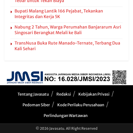
Tebar untuk Tekan Biaya
Bupati Malang Lantik 166 Pejabat, Tekankan
Integritas dan Kerja 5K
Nabung 2 Tahun, Warga Perumahan Banjararum Asri
Singosari Berangkat Melali ke Bali
TransNusa Buka Rute Manado-Ternate, Terbang Dua
Kali Sehari
Tentang Javasatu
Redaksi
Kebijakan Privasi
Pedoman Siber
Kode Perilaku Perusahaan
Perlindungan Wartawan
© 2026 Javasatu. All Right Reserved