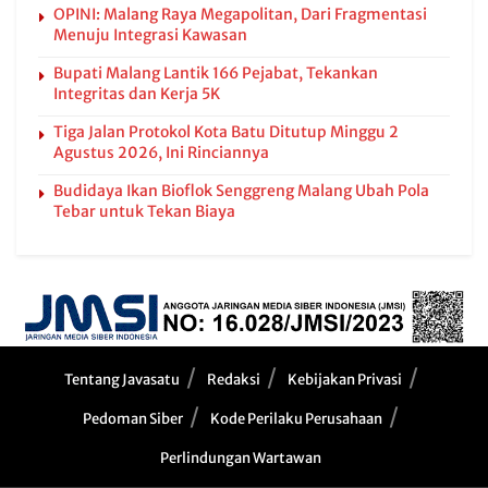
OPINI: Malang Raya Megapolitan, Dari Fragmentasi
Menuju Integrasi Kawasan
Bupati Malang Lantik 166 Pejabat, Tekankan
Integritas dan Kerja 5K
Tiga Jalan Protokol Kota Batu Ditutup Minggu 2
Agustus 2026, Ini Rinciannya
Budidaya Ikan Bioflok Senggreng Malang Ubah Pola
Tebar untuk Tekan Biaya
Tentang Javasatu
Redaksi
Kebijakan Privasi
Pedoman Siber
Kode Perilaku Perusahaan
Perlindungan Wartawan