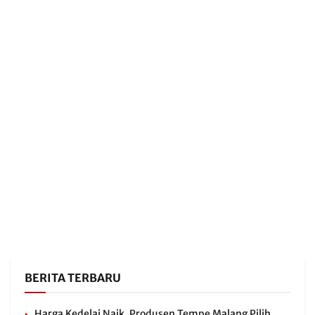
BERITA TERBARU
Harga Kedelai Naik, Produsen Tempe Malang Pilih