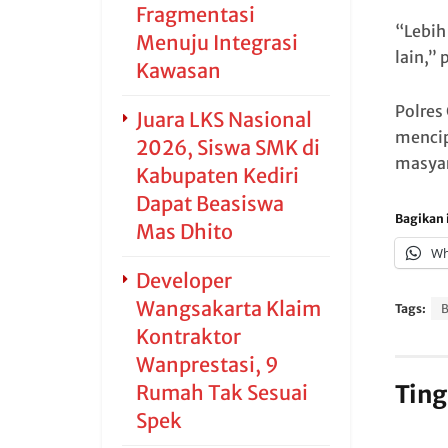
Fragmentasi
“Lebih
Menuju Integrasi
lain,”
Kawasan
Polres
Juara LKS Nasional
mencip
2026, Siswa SMK di
masya
Kabupaten Kediri
Dapat Beasiswa
Bagikan i
Mas Dhito
Wh
Developer
Wangsakarta Klaim
Tags:
B
Kontraktor
Wanprestasi, 9
Ting
Rumah Tak Sesuai
Spek