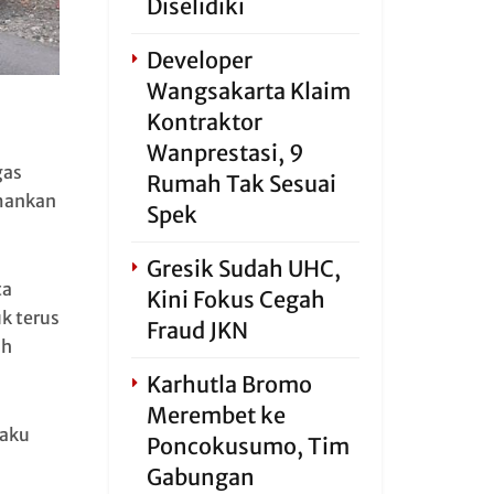
Diselidiki
Developer
Wangsakarta Klaim
Kontraktor
Wanprestasi, 9
gas
Rumah Tak Sesuai
amankan
Spek
Gresik Sudah UHC,
ta
Kini Fokus Cegah
k terus
Fraud JKN
ah
Karhutla Bromo
Merembet ke
laku
Poncokusumo, Tim
Gabungan