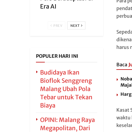
Para p
Era AI
pendat
perbua
PREV
NEXT
Sepeda
dikena
harus 
POPULER HARI INI
Baca
J
Budidaya Ikan
Nobar
Bioflok Senggreng
Maja
Malang Ubah Pola
Harg
Tebar untuk Tekan
Biaya
Kasat 
waktu 
OPINI: Malang Raya
kesela
Megapolitan, Dari