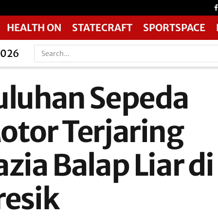
HEALTH ON
STATECRAFT
SPORTSPACE
2026
uluhan Sepeda
otor Terjaring
zia Balap Liar di
resik