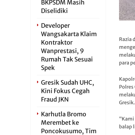
BKPSDM Masih
Diselidiki
Developer
Wangsakarta Klaim
Razia 
Kontraktor
mengen
Wanprestasi, 9
melaku
Rumah Tak Sesuai
para p
Spek
Kapolr
Gresik Sudah UHC,
Polres
Kini Fokus Cegah
melaku
Fraud JKN
Gresik.
Karhutla Bromo
“Kami 
Merembet ke
balap l
Poncokusumo, Tim