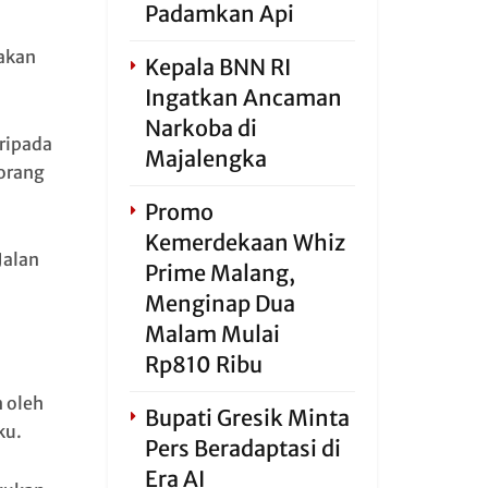
Padamkan Api
akan
Kepala BNN RI
Ingatkan Ancaman
Narkoba di
ripada
Majalengka
 orang
Promo
Kemerdekaan Whiz
Jalan
Prime Malang,
Menginap Dua
Malam Mulai
Rp810 Ribu
 oleh
Bupati Gresik Minta
ku.
Pers Beradaptasi di
Era AI