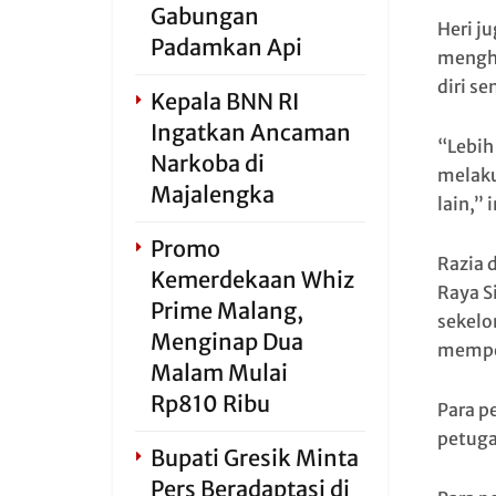
Gabungan
Heri j
Padamkan Api
menghi
diri se
Kepala BNN RI
Ingatkan Ancaman
“Lebih
Narkoba di
melaku
Majalengka
lain,”
Promo
Razia 
Kemerdekaan Whiz
Raya S
Prime Malang,
sekelo
Menginap Dua
memper
Malam Mulai
Rp810 Ribu
Para p
petuga
Bupati Gresik Minta
Pers Beradaptasi di