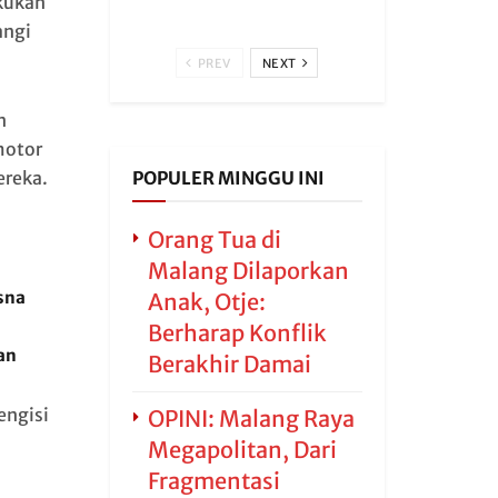
kukan
angi
PREV
NEXT
n
motor
reka.
POPULER MINGGU INI
Orang Tua di
Malang Dilaporkan
sna
Anak, Otje:
Berharap Konflik
an
Berakhir Damai
engisi
OPINI: Malang Raya
Megapolitan, Dari
Fragmentasi