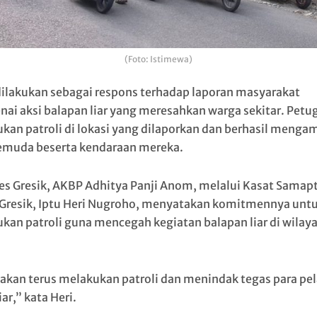
(Foto: Istimewa)
dilakukan sebagai respons terhadap laporan masyarakat
ai aksi balapan liar yang meresahkan warga sekitar. Petu
kan patroli di lokasi yang dilaporkan dan berhasil meng
emuda beserta kendaraan mereka.
es Gresik, AKBP Adhitya Panji Anom, melalui Kasat Samap
 Gresik, Iptu Heri Nugroho, menyatakan komitmennya untu
kan patroli guna mencegah kegiatan balapan liar di wilay
akan terus melakukan patroli dan menindak tegas para pe
iar,” kata Heri.