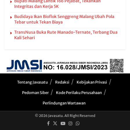
Bupati Malang Lantik 166 Pejabat, Tekankan
Integritas dan Kerja 5K
Budidaya Ikan Bioflok Senggreng Malang Ubah Pola
Tebar untuk Tekan Biaya
TransNusa Buka Rute Manado-Ternate, Terbang Dua
Kali Sehari
Tentang Javasatu
Redaksi
Kebijakan Privasi
Pedoman Siber
Kode Perilaku Perusahaan
Perlindungan Wartawan
© 2026 Javasatu. All Right Reserved