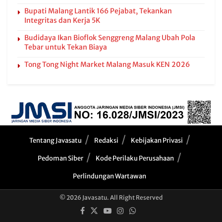
Bupati Malang Lantik 166 Pejabat, Tekankan
Integritas dan Kerja 5K
Budidaya Ikan Bioflok Senggreng Malang Ubah Pola
Tebar untuk Tekan Biaya
Tong Tong Night Market Malang Masuk KEN 2026
Tentang Javasatu
Redaksi
Kebijakan Privasi
Pedoman Siber
Kode Perilaku Perusahaan
Perlindungan Wartawan
© 2026 Javasatu. All Right Reserved