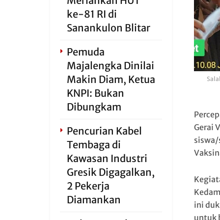
Meriahkan HUT
ke-81 RI di
Sanankulon Blitar
Pemuda
Majalengka Dinilai
Makin Diam, Ketua
Sala
KNPI: Bukan
Dibungkam
Percep
Gerai 
Pencurian Kabel
siswa/
Tembaga di
Vaksin
Kawasan Industri
Gresik Digagalkan,
Kegiata
2 Pekerja
Kedame
Diamankan
ini du
untuk 