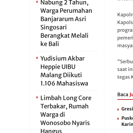
Nabung 2 Tahun,
Warga Perumahan
Kapolr
Banjararum Asri
Kapols
Singosari
progra
Berangkat Melali
pemeri
ke Bali
masyar
Yudisium Akbar
“Serbu
Heppie UIBU
saat i
Malang Diikuti
tegas 
1.106 Mahasiswa
Baca
J
Limbah Long Core
Terbakar, Rumah
Gresi
Warga di
Pusk
Wonosobo Nyaris
Kari
Hangus