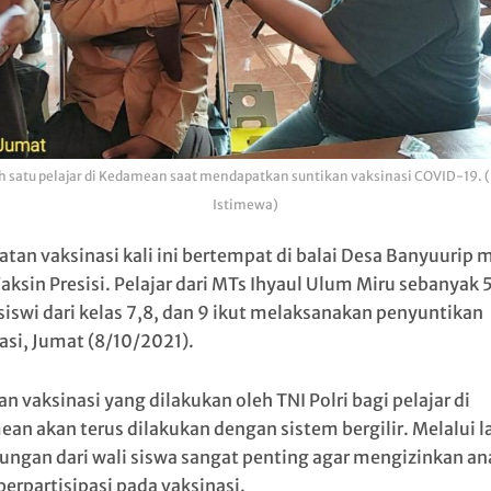
h satu pelajar di Kedamean saat mendapatkan suntikan vaksinasi COVID-19. (
Istimewa)
atan vaksinasi kali ini bertempat di balai Desa Banyuurip m
Vaksin Presisi. Pelajar dari MTs Ihyaul Ulum Miru sebanyak
siswi dari kelas 7,8, dan 9 ikut melaksanakan penyuntikan
asi, Jumat (8/10/2021).
n vaksinasi yang dilakukan oleh TNI Polri bagi pelajar di
an akan terus dilakukan dengan sistem bergilir. Melalui 
kungan dari wali siswa sangat penting agar mengizinkan a
berpartisipasi pada vaksinasi.