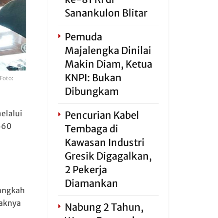
Sanankulon Blitar
Pemuda
Majalengka Dinilai
Makin Diam, Ketua
KNPI: Bukan
Foto:
Dibungkam
elalui
Pencurian Kabel
 560
Tembaga di
Kawasan Industri
Gresik Digagalkan,
2 Pekerja
Diamankan
langkah
naknya
Nabung 2 Tahun,