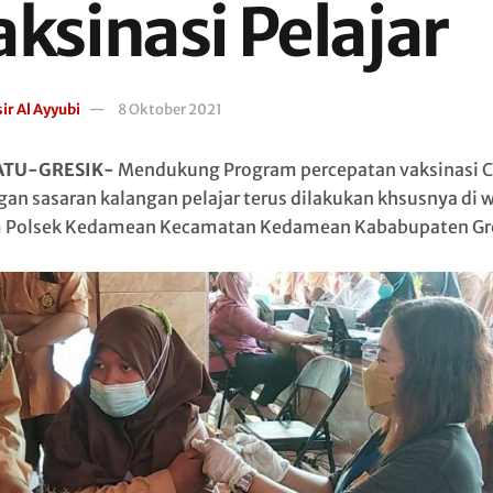
aksinasi Pelajar
ir Al Ayyubi
8 Oktober 2021
ATU-GRESIK-
Mendukung Program percepatan vaksinasi 
gan sasaran kalangan pelajar terus dilakukan khsusnya di 
Polsek Kedamean Kecamatan Kedamean Kababupaten Gre