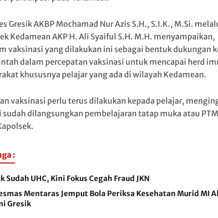
es Gresik AKBP Mochamad Nur Azis S.H., S.I.K., M.Si. melal
ek Kedamean AKP H. Ali Syaiful S.H. M.H. menyampaikan,
m vaksinasi yang dilakukan ini sebagai bentuk dukungan 
ntah dalam percepatan vaksinasi untuk mencapai herd i
akat khususnya pelajar yang ada di wilayah Kedamean.
an vaksinasi perlu terus dilakukan kepada pelajar, mengin
ni sudah dilangsungkan pembelajaran tatap muka atau PT
Kapolsek.
uga :
k Sudah UHC, Kini Fokus Cegah Fraud JKN
esmas Mentaras Jemput Bola Periksa Kesehatan Murid MI A
mi Gresik