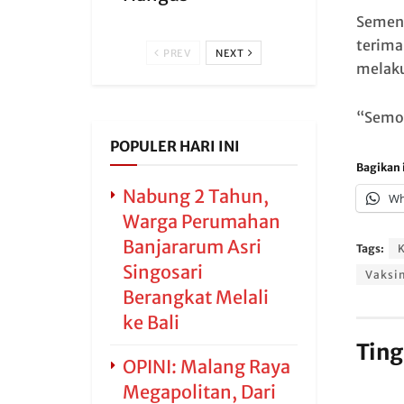
Sement
terima
PREV
NEXT
melaku
“Semog
POPULER HARI INI
Bagikan i
Nabung 2 Tahun,
Wh
Warga Perumahan
Banjararum Asri
Tags:
Singosari
Vaksi
Berangkat Melali
ke Bali
Ting
OPINI: Malang Raya
Megapolitan, Dari