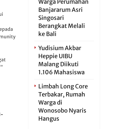
Warga Perumahan
Banjararum Asri
ui
Singosari
Berangkat Melali
kepada
ke Bali
mmunity
Yudisium Akbar
Heppie UIBU
gat
Malang Diikuti
M”
1.106 Mahasiswa
Limbah Long Core
Terbakar, Rumah
Warga di
Wonosobo Nyaris
l-
Hangus