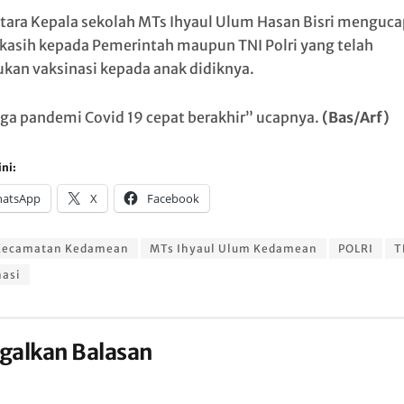
ara Kepala sekolah MTs Ihyaul Ulum Hasan Bisri menguc
kasih kepada Pemerintah maupun TNI Polri yang telah
kan vaksinasi kepada anak didiknya.
a pandemi Covid 19 cepat berakhir” ucapnya.
(Bas/Arf)
ni:
atsApp
X
Facebook
Kecamatan Kedamean
MTs Ihyaul Ulum Kedamean
POLRI
T
nasi
galkan Balasan