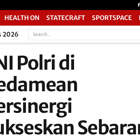
HEALTH ON
STATECRAFT
SPORTSPACE
s 2026
I Polri di
edamean
ersinergi
ukseskan Sebara