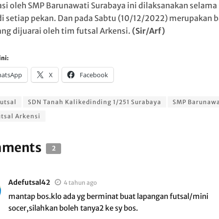
iasi oleh SMP Barunawati Surabaya ini dilaksanakan selama
di setiap pekan. Dan pada Sabtu (10/12/2022) merupakan 
ang dijuarai oleh tim futsal Arkensi.
(Sir/Arf)
ni:
atsApp
X
Facebook
utsal
SDN Tanah Kalikedinding 1/251 Surabaya
SMP Barunawa
tsal Arkensi
ments
2
Adefutsal42
4 tahun ago
mantap bos.klo ada yg berminat buat lapangan futsal/mini
socer,silahkan boleh tanya2 ke sy bos.