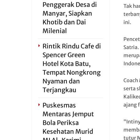
Penggerak Desa di
Tak ha
Manyar, Siapkan
terban
Khotib dan Dai
ini.
Milenial
Pencet
Rintik Rindu Cafe di
Satria
Spencer Green
merupa
Hotel Kota Batu,
Indone
Tempat Nongkrong
Nyaman dan
Coach 
serta s
Terjangkau
Kalike
Puskesmas
ajang 
Mentaras Jemput
“Intin
Bola Periksa
membac
Kesehatan Murid
tutur 