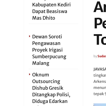
Ar
Kabupaten Kediri
Dapat Beasiswa
P
Mas Dhito
T
Dewan Soroti
Pengawasan
Proyek Irigasi
Sumberpucung
by
Sudas
Malang
JAVAS
Oknum
tingka
Outsourcing
Arkens
Dishub Gresik
menumb
tepak 
Ditangkap Polisi,
Diduga Edarkan