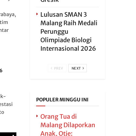
Lulusan SMAN 3
rabaya,
Malang Raih Medali
 tim
ntar
Perunggu
Olimpiade Biologi
Internasional 2026
PREV
NEXT
6
ak-
POPULER MINGGU INI
estasi
to
Orang Tua di
Malang Dilaporkan
Anak, Otje: