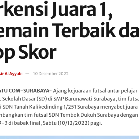
kensi Juara 1,
emain Terbaik d
op Skor
ir Al Ayyubi
10 Desember 2022
ATU COM-SURABAYA-
Ajang kejuaraan futsal antar pelajar
t Sekolah Dasar (SD) di SMP Barunawati Surabaya, tim futsa
i SDN Tanah Kalikedinding 1/251 Surabaya menyabet juara 
angkan tim futsal SDN Tembok Dukuh Surabaya dengan 
9-3 di babak final, Sabtu (10/12/2022) pagi.