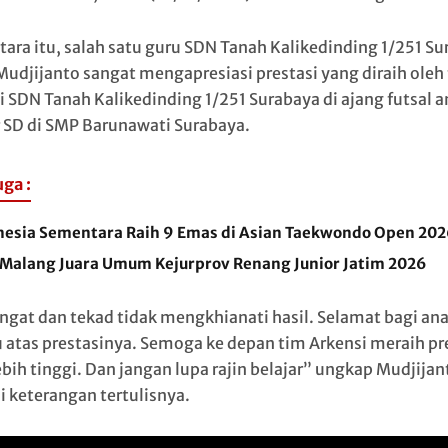
ara itu, salah satu guru SDN Tanah Kalikedinding 1/251 Su
Mudjijanto sangat mengapresiasi prestasi yang diraih oleh
i SDN Tanah Kalikedinding 1/251 Surabaya di ajang futsal a
r SD di SMP Barunawati Surabaya.
uga :
nesia Sementara Raih 9 Emas di Asian Taekwondo Open 202
 Malang Juara Umum Kejurprov Renang Junior Jatim 2026
gat dan tekad tidak mengkhianati hasil. Selamat bagi an
 atas prestasinya. Semoga ke depan tim Arkensi meraih pr
ebih tinggi. Dan jangan lupa rajin belajar” ungkap Mudjijan
i keterangan tertulisnya.