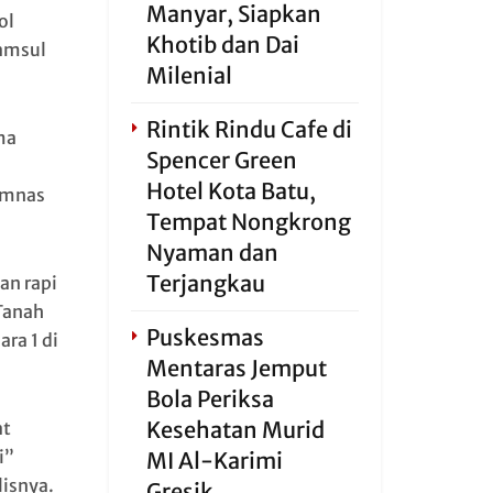
Manyar, Siapkan
ol
Khotib dan Dai
Samsul
Milenial
Rintik Rindu Cafe di
ma
Spencer Green
Hotel Kota Batu,
imnas
Tempat Nongkrong
Nyaman dan
Terjangkau
n rapi
 Tanah
Puskesmas
ra 1 di
Mentaras Jemput
Bola Periksa
Kesehatan Murid
at
i”
MI Al-Karimi
lisnya.
Gresik