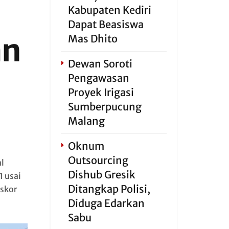
Kabupaten Kediri
Dapat Beasiswa
an
Mas Dhito
Dewan Soroti
Pengawasan
Proyek Irigasi
Sumberpucung
Malang
Oknum
Outsourcing
l
Dishub Gresik
1 usai
Ditangkap Polisi,
skor
Diduga Edarkan
Sabu