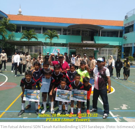
Tim futsal Arkensi SDN Tanah Kalikedinding 1/251 Surabaya. (Foto: Istimewa)