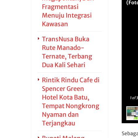
(Fot
Fragmentasi
Menuju Integrasi
Kawasan
TransNusa Buka
Rute Manado-
Ternate, Terbang
Dua Kali Sehari
Rintik Rindu Cafe di
Spencer Green
Hotel Kota Batu,
1
of 
Tempat Nongkrong
Nyaman dan
Terjangkau
Sebaga