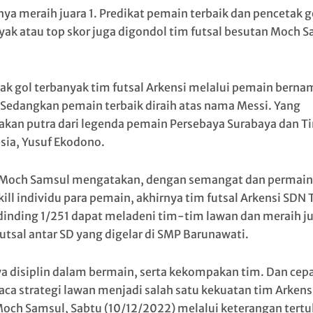
nya meraih juara 1. Predikat pemain terbaik dan pencetak g
yak atau top skor juga digondol tim futsal besutan Moch 
ak gol terbanyak tim futsal Arkensi melalui pemain berna
. Sedangkan pemain terbaik diraih atas nama Messi. Yang
kan putra dari legenda pemain Persebaya Surabaya dan T
sia, Yusuf Ekodono.
Moch Samsul mengatakan, dengan semangat dan permaina
kill individu para pemain, akhirnya tim futsal Arkensi SDN
dinding 1/251 dapat meladeni tim-tim lawan dan meraih jua
futsal antar SD yang digelar di SMP Barunawati.
ya disiplin dalam bermain, serta kekompakan tim. Dan cep
a strategi lawan menjadi salah satu kekuatan tim Arkens
Moch Samsul, Sabtu (10/12/2022) melalui keterangan tertu