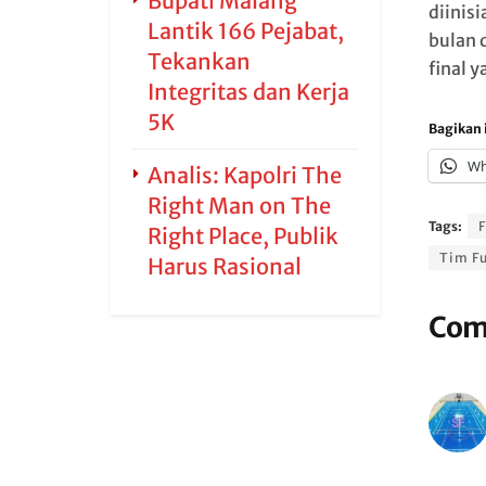
Bupati Malang
diinis
Lantik 166 Pejabat,
bulan 
Tekankan
final y
Integritas dan Kerja
5K
Bagikan i
Wh
Analis: Kapolri The
Right Man on The
Tags:
F
Right Place, Publik
Tim Fu
Harus Rasional
Com