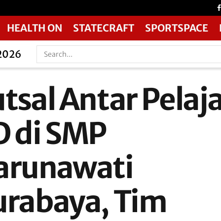
HEALTH ON
STATECRAFT
SPORTSPACE
 2026
tsal Antar Pelaj
D di SMP
arunawati
urabaya, Tim