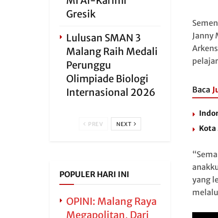
MI Al-Karimi
Gresik
Sement
Janny 
Lulusan SMAN 3
Arkens
Malang Raih Medali
pelaja
Perunggu
Olimpiade Biologi
Baca
J
Internasional 2026
Indo
PREV
NEXT
Kota
“Seman
anakku
POPULER HARI INI
yang l
melalu
OPINI: Malang Raya
Megapolitan, Dari