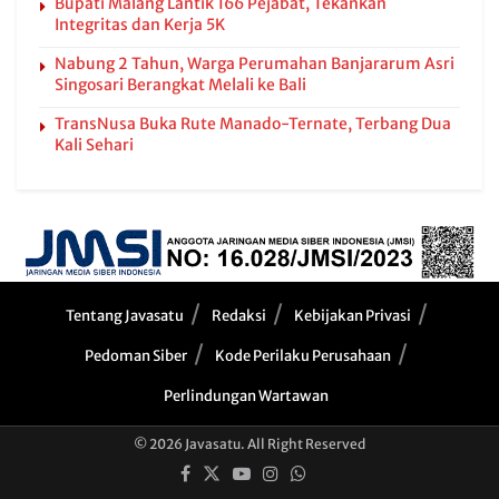
Bupati Malang Lantik 166 Pejabat, Tekankan
Integritas dan Kerja 5K
Nabung 2 Tahun, Warga Perumahan Banjararum Asri
Singosari Berangkat Melali ke Bali
TransNusa Buka Rute Manado-Ternate, Terbang Dua
Kali Sehari
Tentang Javasatu
Redaksi
Kebijakan Privasi
Pedoman Siber
Kode Perilaku Perusahaan
Perlindungan Wartawan
© 2026 Javasatu. All Right Reserved