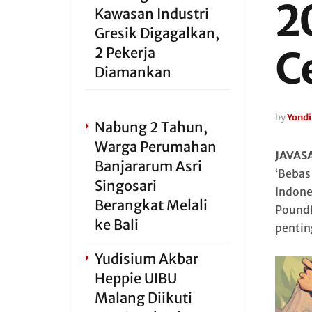
2
Kawasan Industri
Gresik Digagalkan,
C
2 Pekerja
Diamankan
by
Yondi
Nabung 2 Tahun,
Warga Perumahan
JAVAS
Banjararum Asri
‘Bebas 
Singosari
Indone
Berangkat Melali
Poundf
ke Bali
pentin
Yudisium Akbar
Heppie UIBU
Malang Diikuti