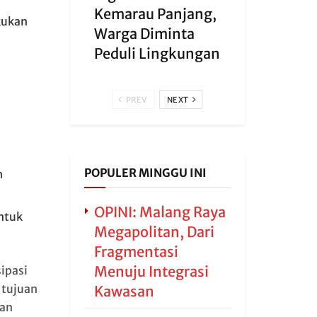
Kemarau Panjang,
kukan
Warga Diminta
Peduli Lingkungan
PREV
NEXT
POPULER MINGGU INI
h
OPINI: Malang Raya
ntuk
Megapolitan, Dari
Fragmentasi
Menuju Integrasi
ipasi
 tujuan
Kawasan
dan