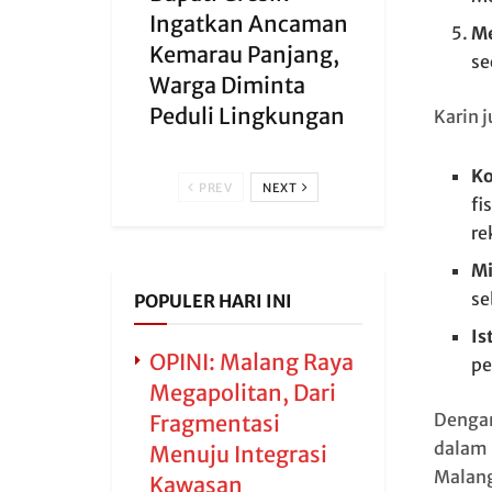
Ingatkan Ancaman
Me
Kemarau Panjang,
se
Warga Diminta
Peduli Lingkungan
Karin 
Ko
PREV
NEXT
fi
re
Mi
se
POPULER HARI INI
Is
OPINI: Malang Raya
pe
Megapolitan, Dari
Dengan
Fragmentasi
dalam 
Menuju Integrasi
Malang
Kawasan