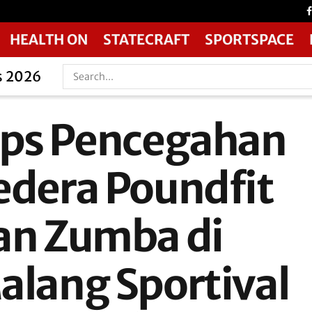
HEALTH ON
STATECRAFT
SPORTSPACE
s 2026
ips Pencegahan
edera Poundfit
an Zumba di
alang Sportival