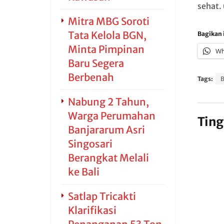
sehat.
Mitra MBG Soroti
Tata Kelola BGN,
Bagikan i
Minta Pimpinan
Wh
Baru Segera
Berbenah
Tags:
B
Nabung 2 Tahun,
Warga Perumahan
Ting
Banjararum Asri
Singosari
Berangkat Melali
ke Bali
Satlap Tricakti
Klarifikasi