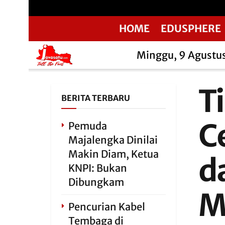
HOME
EDUSPHERE
Minggu, 9 Agustu
T
BERITA TERBARU
C
Pemuda
Majalengka Dinilai
Makin Diam, Ketua
d
KNPI: Bukan
Dibungkam
M
Pencurian Kabel
Tembaga di