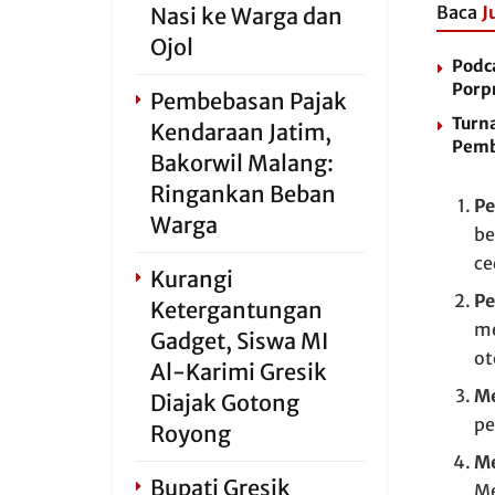
Baca
J
Nasi ke Warga dan
Ojol
Podc
Porp
Pembebasan Pajak
Turn
Kendaraan Jatim,
Pemb
Bakorwil Malang:
Ringankan Beban
Pe
Warga
be
ce
Kurangi
Pe
Ketergantungan
me
Gadget, Siswa MI
ot
Al-Karimi Gresik
Me
Diajak Gotong
pe
Royong
Me
Bupati Gresik
Me