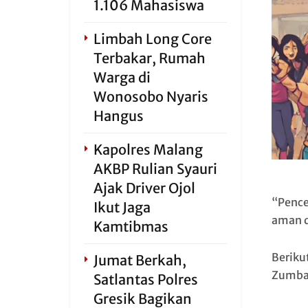
1.106 Mahasiswa
Limbah Long Core
Terbakar, Rumah
Warga di
Wonosobo Nyaris
Hangus
Kapolres Malang
AKBP Rulian Syauri
Ajak Driver Ojol
“Pence
Ikut Jaga
aman d
Kamtibmas
Beriku
Jumat Berkah,
Zumba 
Satlantas Polres
Gresik Bagikan