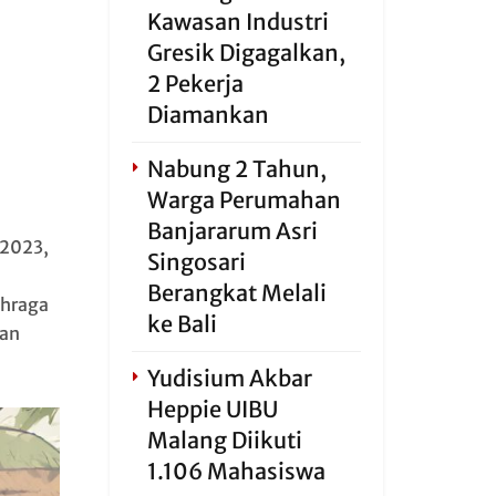
Kawasan Industri
Gresik Digagalkan,
2 Pekerja
Diamankan
Nabung 2 Tahun,
Warga Perumahan
Banjararum Asri
 2023,
Singosari
Berangkat Melali
ahraga
ke Bali
kan
Yudisium Akbar
Heppie UIBU
Malang Diikuti
1.106 Mahasiswa