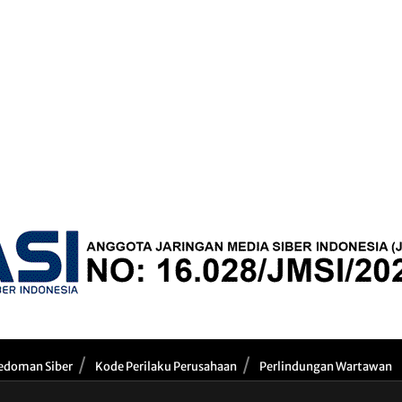
edoman Siber
Kode Perilaku Perusahaan
Perlindungan Wartawan