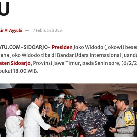
U
ir Al Ayyubi
7 Februari 2023
ATU.COM-SIDOARJO-
Presiden
Joko Widodo (Jokowi) bese
Iriana Joko Widodo tiba di Bandar Udara Internasional Juand
ten Sidoarjo
, Provinsi Jawa Timur, pada Senin sore, (6/2/
 pukul 18.00 WIB.