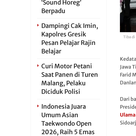
‘Sound Horeg’
Berpadu
Dampingi Cak Imin,
Kapolres Gresik
Tiba di
Pesan Pelajar Rajin
Belajar
Kedata
Curi Motor Petani
Jawa T
Saat Panen di Turen
Farid 
Malang, Pelaku
Danlan
Diciduk Polisi
Dari b
Indonesia Juara
Presid
Umum Asian
Ulama
Sidoar
Taekwondo Open
2026, Raih 5 Emas