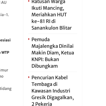
Ratusan Warga
I AU
Ikuti Mancing,
n
Meriahkan HUT
ia-1.
ke-81 RI di
Sanankulon Blitar
Pemuda
esiasi
Majalengka Dinilai
Makin Diam, Ketua
n WTP
KNPI: Bukan
Dibungkam
imur
no
Pencurian Kabel
Tembaga di
Bidang
Kawasan Industri
Gresik Digagalkan,
2 Pekerja