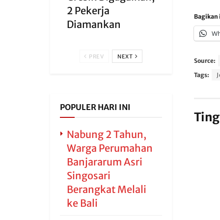
2 Pekerja
Bagikan i
Diamankan
Wh
PREV
NEXT
Source:
Tags:
J
POPULER HARI INI
Ting
Nabung 2 Tahun,
Warga Perumahan
Banjararum Asri
Singosari
Berangkat Melali
ke Bali