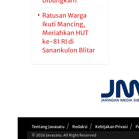
Dibungkam
Ratusan Warga
Ikuti Mancing,
Meriahkan HUT
ke-81 RI di
Sanankulon Blitar
Tentang Javasatu
Redaksi
Kebijakan Privasi
P
© 2026 Javasatu. All Right Reserved