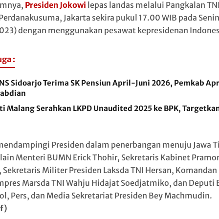
umnya,
Presiden Jokowi
lepas landas melalui Pangkalan TN
Perdanakusuma, Jakarta sekira pukul 17.00 WIB pada Seni
023) dengan menggunakan pesawat kepresidenan Indones
uga :
NS Sidoarjo Terima SK Pensiun April-Juni 2026, Pemkab Apr
abdian
ti Malang Serahkan LKPD Unaudited 2025 ke BPK, Targetka
mendampingi Presiden dalam penerbangan menuju Jawa T
 lain Menteri BUMN Erick Thohir, Sekretaris Kabinet Pramo
 Sekretaris Militer Presiden Laksda TNI Hersan, Komandan
pres Marsda TNI Wahju Hidajat Soedjatmiko, dan Deputi 
ol, Pers, dan Media Sekretariat Presiden Bey Machmudin.
f)