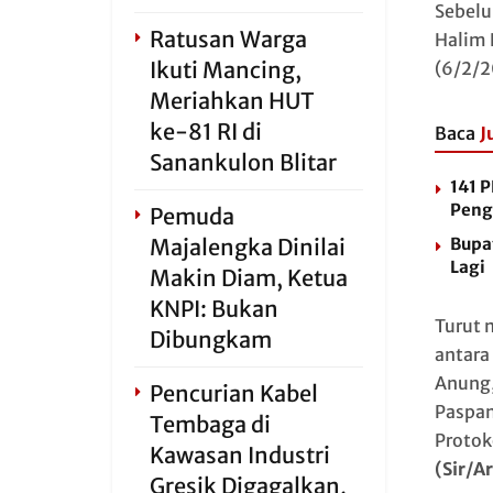
Sebel
Ratusan Warga
Halim 
Ikuti Mancing,
(6/2/2
Meriahkan HUT
ke-81 RI di
Baca
J
Sanankulon Blitar
141 P
Peng
Pemuda
Bupa
Majalengka Dinilai
Lagi
Makin Diam, Ketua
KNPI: Bukan
Turut 
Dibungkam
antara
Anung,
Pencurian Kabel
Paspam
Tembaga di
Protok
Kawasan Industri
(Sir/Ar
Gresik Digagalkan,