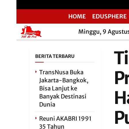
HOME
EDUSPHERE
Minggu, 9 Agustu
Ti
BERITA TERBARU
P
TransNusa Buka
Jakarta-Bangkok,
Bisa Lanjut ke
H
Banyak Destinasi
Dunia
P
Reuni AKABRI 1991
35 Tahun