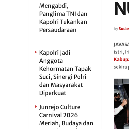
N
Mengabdi,
Panglima TNI dan
Kapolri Tekankan
Persaudaraan
by
Sudas
JAVAS
Kapolri Jadi
istri, 
Kabupa
Anggota
sekira
Kehormatan Tapak
Suci, Sinergi Polri
dan Masyarakat
Diperkuat
Junrejo Culture
Carnival 2026
Meriah, Budaya dan