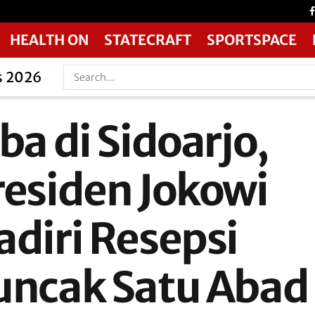
HEALTH ON
STATECRAFT
SPORTSPACE
s 2026
ba di Sidoarjo,
residen Jokowi
adiri Resepsi
uncak Satu Abad