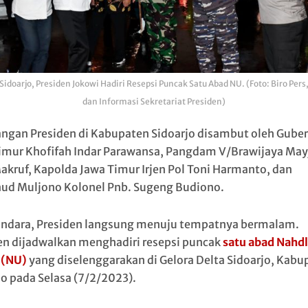
 Sidoarjo, Presiden Jokowi Hadiri Resepsi Puncak Satu Abad NU. (Foto: Biro Pers
dan Informasi Sekretariat Presiden)
ngan Presiden di Kabupaten Sidoarjo disambut oleh Gube
imur Khofifah Indar Parawansa, Pangdam V/Brawijaya May
Makruf, Kapolda Jawa Timur Irjen Pol Toni Harmanto, dan
ud Muljono Kolonel Pnb. Sugeng Budiono.
andara, Presiden langsung menuju tempatnya bermalam.
en dijadwalkan menghadiri resepsi puncak
satu abad Nahdl
 (NU)
yang diselenggarakan di Gelora Delta Sidoarjo, Kabu
jo pada Selasa (7/2/2023).