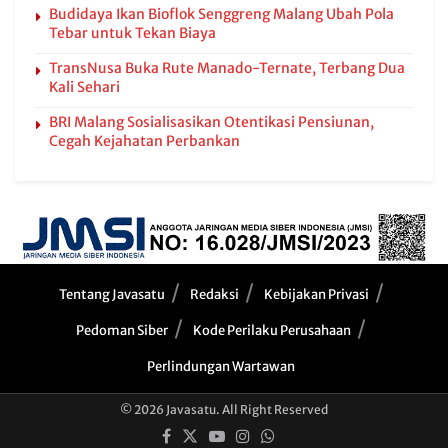
Budidaya Ikan Bioflok Senggreng Malang Ubah Pola
Tebar untuk Tekan Biaya
TransNusa Buka Rute Manado-Ternate, Terbang Dua
Kali Sehari
BRI Malang Sosialisasikan Otentikasi Pensiunan,
Cegah Kejahatan Perbankan
Tentang Javasatu
Redaksi
Kebijakan Privasi
Pedoman Siber
Kode Perilaku Perusahaan
Perlindungan Wartawan
© 2026 Javasatu. All Right Reserved