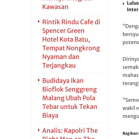
Lulu
Kawasan
Inte
Rintik Rindu Cafe di
“Denga
Spencer Green
bersyu
Hotel Kota Batu,
potens
Tempat Nongkrong
Nyaman dan
Diriny
Terjangkau
semaki
mahasi
Budidaya Ikan
terang
Bioflok Senggreng
Malang Ubah Pola
“Semog
Tebar untuk Tekan
wakil 
Biaya
mengua
Analis: Kapolri The
Bagikan i