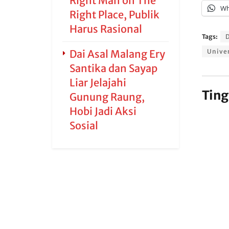
Right Man on The
Wh
Right Place, Publik
Harus Rasional
Tags:
Dai Asal Malang Ery
Unive
Santika dan Sayap
Liar Jelajahi
Ting
Gunung Raung,
Hobi Jadi Aksi
Sosial