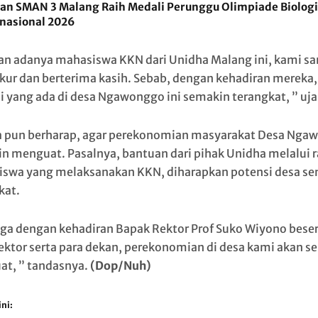
san SMAN 3 Malang Raih Medali Perunggu Olimpiade Biologi
rnasional 2026
n adanya mahasiswa KKN dari Unidha Malang ini, kami sa
kur dan berterima kasih. Sebab, dengan kehadiran mereka,
i yang ada di desa Ngawonggo ini semakin terangkat, ” uja
a pun berharap, agar perekonomian masyarakat Desa Nga
n menguat. Pasalnya, bantuan dari pihak Unidha melalui 
swa yang melaksanakan KKN, diharapkan potensi desa s
kat.
a dengan kehadiran Bapak Rektor Prof Suko Wiyono beser
rektor serta para dekan, perekonomian di desa kami akan s
t, ” tandasnya.
(Dop/Nuh)
ni: