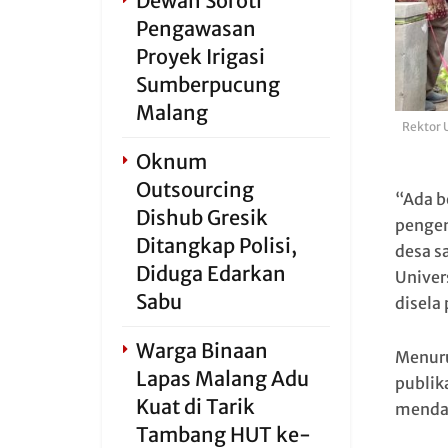
Dewan Soroti
Pengawasan
Proyek Irigasi
Sumberpucung
Malang
Rektor 
Oknum
Outsourcing
“Ada b
Dishub Gresik
pengem
Ditangkap Polisi,
desa s
Diduga Edarkan
Univer
Sabu
disela
Warga Binaan
Menuru
Lapas Malang Adu
publik
Kuat di Tarik
mendat
Tambang HUT ke-