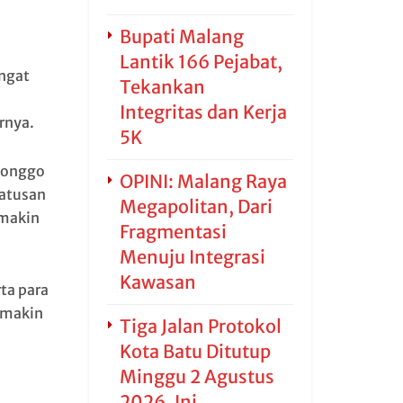
Bupati Malang
Lantik 166 Pejabat,
ngat
Tekankan
Integritas dan Kerja
rnya.
5K
wonggo
OPINI: Malang Raya
ratusan
Megapolitan, Dari
emakin
Fragmentasi
Menuju Integrasi
Kawasan
ta para
emakin
Tiga Jalan Protokol
Kota Batu Ditutup
Minggu 2 Agustus
2026, Ini