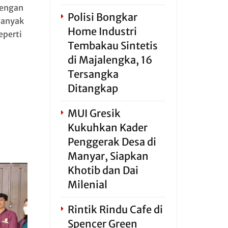
Dengan
Polisi Bongkar
banyak
Home Industri
eperti
Tembakau Sintetis
di Majalengka, 16
Tersangka
Ditangkap
MUI Gresik
Kukuhkan Kader
Penggerak Desa di
Manyar, Siapkan
Khotib dan Dai
Milenial
Rintik Rindu Cafe di
Spencer Green