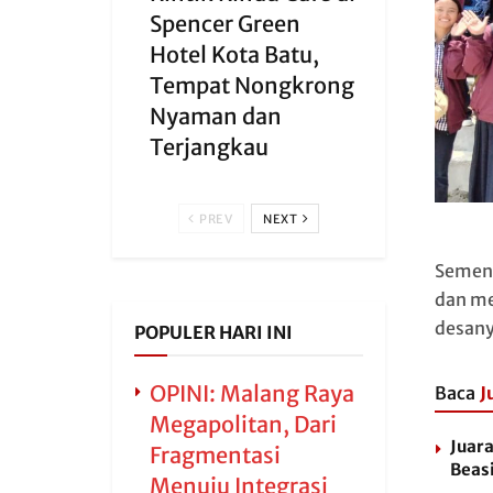
Spencer Green
Hotel Kota Batu,
Tempat Nongkrong
Nyaman dan
Terjangkau
PREV
NEXT
Sement
dan me
desany
POPULER HARI INI
OPINI: Malang Raya
Baca
J
Megapolitan, Dari
Juara
Fragmentasi
Beas
Menuju Integrasi