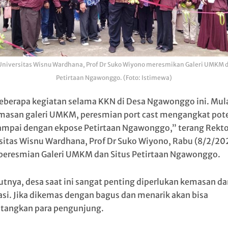
Universitas Wisnu Wardhana, Prof Dr Suko Wiyono meresmikan Galeri UMKM d
Petirtaan Ngawonggo. (Foto: Istimewa)
eberapa kegiatan selama KKN di Desa Ngawonggo ini. Mul
asan galeri UMKM, peresmian port cast mengangkat pot
ampai dengan ekpose Petirtaan Ngawonggo,” terang Rekto
sitas Wisnu Wardhana, Prof Dr Suko Wiyono, Rabu (8/2/20
 peresmian Galeri UMKM dan Situs Petirtaan Ngawonggo.
tnya, desa saat ini sangat penting diperlukan kemasan da
asi. Jika dikemas dengan bagus dan menarik akan bisa
angkan para pengunjung.