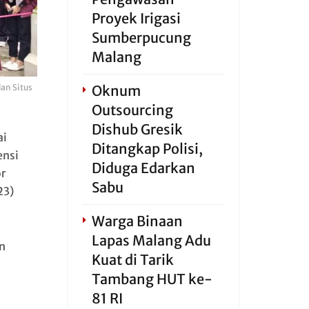
Proyek Irigasi
Sumberpucung
Malang
Oknum
an Situs
Outsourcing
Dishub Gresik
ai
Ditangkap Polisi,
ensi
Diduga Edarkan
r
Sabu
23)
Warga Binaan
Lapas Malang Adu
n
Kuat di Tarik
Tambang HUT ke-
81 RI