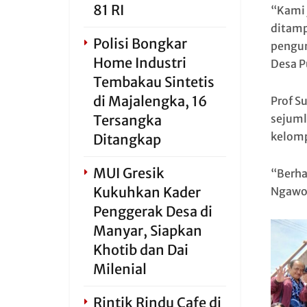
81 RI
“Kami 
ditamp
Polisi Bongkar
pengun
Home Industri
Desa P
Tembakau Sintetis
di Majalengka, 16
Prof S
Tersangka
sejuml
kelomp
Ditangkap
MUI Gresik
“Berha
Kukuhkan Kader
Ngawon
Penggerak Desa di
Manyar, Siapkan
Khotib dan Dai
Milenial
Rintik Rindu Cafe di