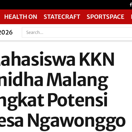
HEALTH ON
STATECRAFT
SPORTSPACE
 2026
ahasiswa KKN
nidha Malang
ngkat Potensi
esa Ngawonggo