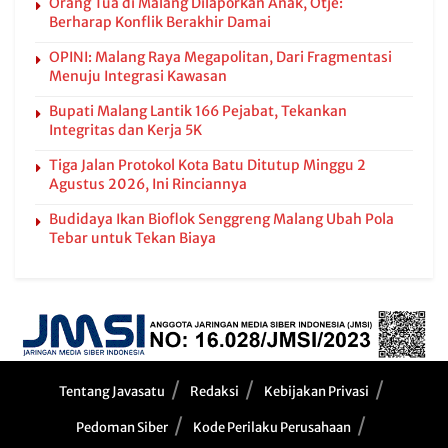
Orang Tua di Malang Dilaporkan Anak, Otje:
Berharap Konflik Berakhir Damai
OPINI: Malang Raya Megapolitan, Dari Fragmentasi
Menuju Integrasi Kawasan
Bupati Malang Lantik 166 Pejabat, Tekankan
Integritas dan Kerja 5K
Tiga Jalan Protokol Kota Batu Ditutup Minggu 2
Agustus 2026, Ini Rinciannya
Budidaya Ikan Bioflok Senggreng Malang Ubah Pola
Tebar untuk Tekan Biaya
Tentang Javasatu
Redaksi
Kebijakan Privasi
Pedoman Siber
Kode Perilaku Perusahaan