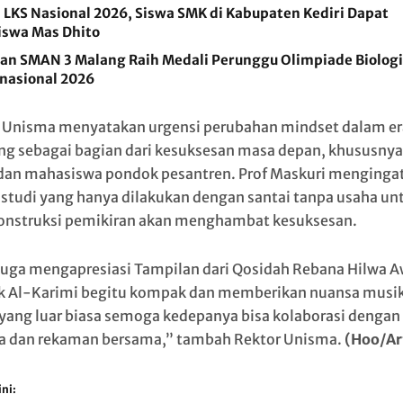
 LKS Nasional 2026, Siswa SMK di Kabupaten Kediri Dapat
iswa Mas Dhito
san SMAN 3 Malang Raih Medali Perunggu Olimpiade Biologi
rnasional 2026
 Unisma menyatakan urgensi perubahan mindset dalam er
ng sebagai bagian dari kesuksesan masa depan, khususnya
 dan mahasiswa pondok pesantren. Prof Maskuri menginga
studi yang hanya dilakukan dengan santai tanpa usaha un
nstruksi pemikiran akan menghambat kesuksesan.
juga mengapresiasi Tampilan dari Qosidah Rebana Hilwa A
 Al-Karimi begitu kompak dan memberikan nuansa musik
 yang luar biasa semoga kedepanya bisa kolaborasi dengan
 dan rekaman bersama,” tambah Rektor Unisma.
(Hoo/Ar
ni: