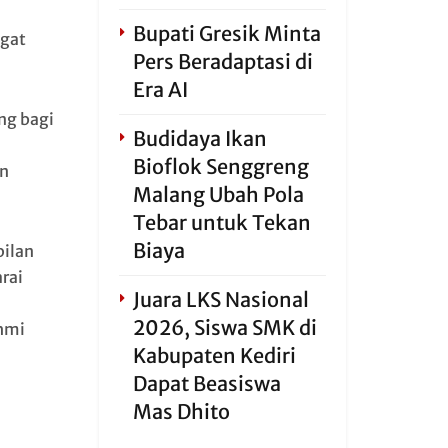
Bupati Gresik Minta
ngat
Pers Beradaptasi di
Era AI
ng bagi
Budidaya Ikan
Bioflok Senggreng
an
Malang Ubah Pola
Tebar untuk Tekan
Biaya
pilan
rai
Juara LKS Nasional
2026, Siswa SMK di
hmi
Kabupaten Kediri
Dapat Beasiswa
Mas Dhito