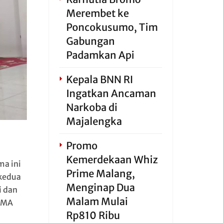
Merembet ke
Poncokusumo, Tim
Gabungan
Padamkan Api
Kepala BNN RI
Ingatkan Ancaman
Narkoba di
Majalengka
Promo
Kemerdekaan Whiz
ma ini
Prime Malang,
kedua
Menginap Dua
i dan
Malam Mulai
/SMA
Rp810 Ribu