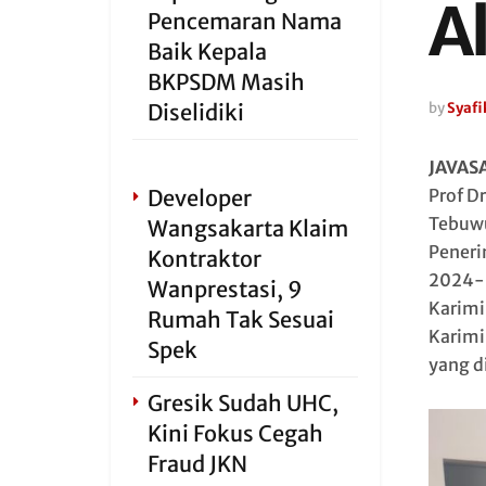
A
Pencemaran Nama
Baik Kepala
BKPSDM Masih
Diselidiki
by
Syafi
JAVAS
Developer
Prof D
Tebuwu
Wangsakarta Klaim
Peneri
Kontraktor
2024-2
Wanprestasi, 9
Karimi
Rumah Tak Sesuai
Karimi
Spek
yang d
Gresik Sudah UHC,
Kini Fokus Cegah
Fraud JKN