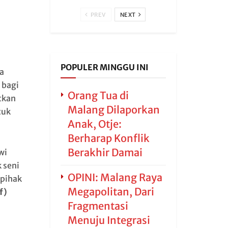
PREV
NEXT
POPULER MINGGU INI
a
 bagi
Orang Tua di
tkan
Malang Dilaporkan
tuk
Anak, Otje:
Berharap Konflik
Berakhir Damai
wi
 seni
OPINI: Malang Raya
 pihak
Megapolitan, Dari
f)
Fragmentasi
Menuju Integrasi