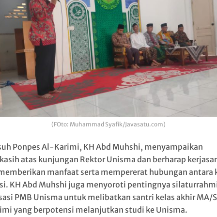
(FOto: Muhammad Syafik/Javasatu.com)
uh Ponpes Al-Karimi, KH Abd Muhshi, menyampaikan
kasih atas kunjungan Rektor Unisma dan berharap kerjasa
memberikan manfaat serta mempererat hubungan antara 
usi. KH Abd Muhshi juga menyoroti pentingnya silaturrahm
isasi PMB Unisma untuk melibatkan santri kelas akhir MA
imi yang berpotensi melanjutkan studi ke Unisma.