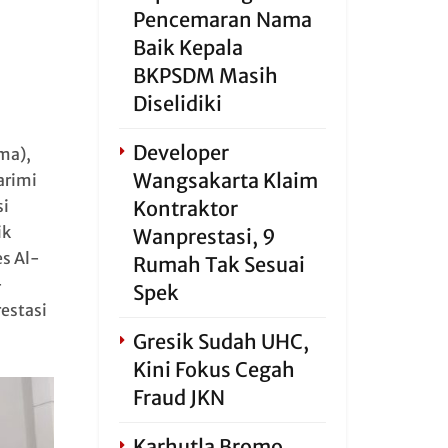
Pencemaran Nama
Baik Kepala
BKPSDM Masih
Diselidiki
Developer
ma),
Wangsakarta Klaim
arimi
si
Kontraktor
ik
Wanprestasi, 9
s Al-
Rumah Tak Sesuai
-
Spek
estasi
Gresik Sudah UHC,
Kini Fokus Cegah
Fraud JKN
Karhutla Bromo