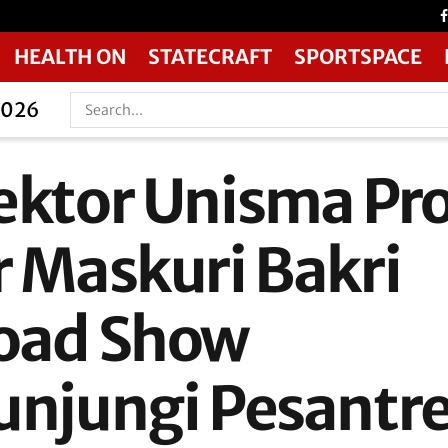
HEALTH ON
STATECRAFT
SPORTSPACE
2026
ektor Unisma Pro
r Maskuri Bakri
oad Show
unjungi Pesantr