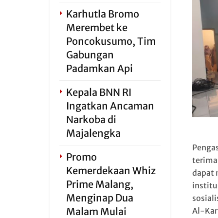
Karhutla Bromo
Merembet ke
Poncokusumo, Tim
Gabungan
Padamkan Api
Kepala BNN RI
Ingatkan Ancaman
Narkoba di
Majalengka
Pengas
Promo
terima
Kemerdekaan Whiz
dapat 
Prime Malang,
instit
Menginap Dua
sosial
Malam Mulai
Al-Kar