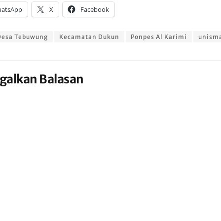
atsApp
X
Facebook
Desa Tebuwung
Kecamatan Dukun
Ponpes Al Karimi
unism
galkan Balasan