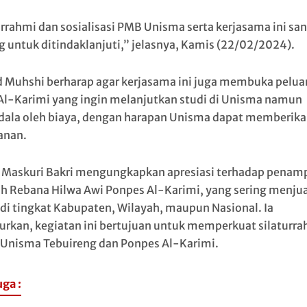
urrahmi dan sosialisasi PMB Unisma serta kerjasama ini sa
g untuk ditindaklanjuti,” jelasnya, Kamis (22/02/2024).
 Muhshi berharap agar kerjasama ini juga membuka pelua
 Al-Karimi yang ingin melanjutkan studi di Unisma namun
dala oleh biaya, dengan harapan Unisma dapat memberik
anan.
 Maskuri Bakri mengungkapkan apresiasi terhadap penam
h Rebana Hilwa Awi Ponpes Al-Karimi, yang sering menjua
di tingkat Kabupaten, Wilayah, maupun Nasional. Ia
rkan, kegiatan ini bertujuan untuk memperkuat silaturra
 Unisma Tebuireng dan Ponpes Al-Karimi.
uga :