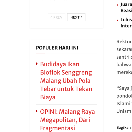
Juara
Beas
PREV
NEXT
Lulu
Inte
Rektor
POPULER HARI INI
sekara
santri
Budidaya Ikan
bahwa 
Bioflok Senggreng
mereko
Malang Ubah Pola
Tebar untuk Tekan
“Saya 
pondok
Biaya
Islami
OPINI: Malang Raya
Unisma
Megapolitan, Dari
Fragmentasi
Bagikan i