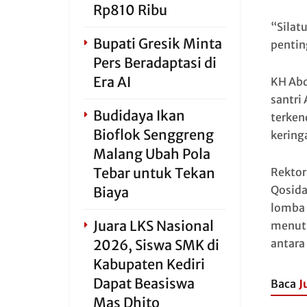
Rp810 Ribu
“Silat
Bupati Gresik Minta
pentin
Pers Beradaptasi di
Era AI
KH Abd
santri
Budidaya Ikan
terken
Bioflok Senggreng
kering
Malang Ubah Pola
Tebar untuk Tekan
Rektor
Qosida
Biaya
lomba 
Juara LKS Nasional
menutu
2026, Siswa SMK di
antara
Kabupaten Kediri
Dapat Beasiswa
Baca
J
Mas Dhito