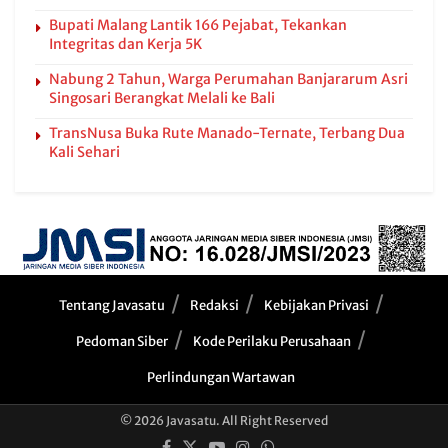
Bupati Malang Lantik 166 Pejabat, Tekankan
Integritas dan Kerja 5K
Nabung 2 Tahun, Warga Perumahan Banjararum Asri
Singosari Berangkat Melali ke Bali
TransNusa Buka Rute Manado-Ternate, Terbang Dua
Kali Sehari
Tentang Javasatu
Redaksi
Kebijakan Privasi
Pedoman Siber
Kode Perilaku Perusahaan
Perlindungan Wartawan
© 2026 Javasatu. All Right Reserved