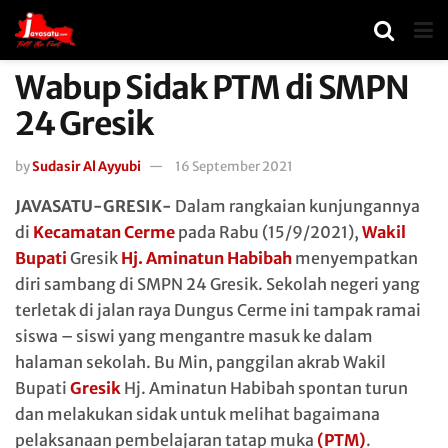
Wabup Sidak PTM di SMPN
24 Gresik
by
Sudasir Al Ayyubi
16 September 2021
JAVASATU-GRESIK-
Dalam rangkaian kunjungannya
di
Kecamatan Cerme
pada Rabu (15/9/2021),
Wakil
Bupati
Gresik
Hj. Aminatun Habibah
menyempatkan
diri sambang di SMPN 24 Gresik. Sekolah negeri yang
terletak di jalan raya Dungus Cerme ini tampak ramai
siswa – siswi yang mengantre masuk ke dalam
halaman sekolah. Bu Min, panggilan akrab Wakil
Bupati
Gresik
Hj. Aminatun Habibah spontan turun
dan melakukan sidak untuk melihat bagaimana
pelaksanaan pembelajaran tatap muka
(PTM)
.