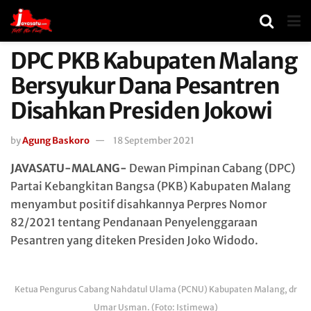
DPC PKB Kabupaten Malang
Bersyukur Dana Pesantren
Disahkan Presiden Jokowi
by
Agung Baskoro
18 September 2021
JAVASATU-MALANG-
Dewan Pimpinan Cabang (DPC)
Partai Kebangkitan Bangsa (PKB) Kabupaten Malang
menyambut positif disahkannya Perpres Nomor
82/2021 tentang Pendanaan Penyelenggaraan
Pesantren yang diteken Presiden Joko Widodo.
Ketua Pengurus Cabang Nahdatul Ulama (PCNU) Kabupaten Malang, dr
Umar Usman. (Foto: Istimewa)