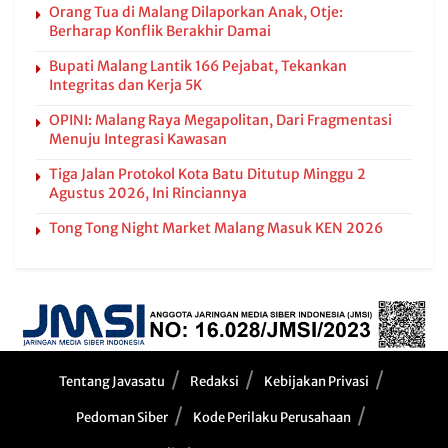
Orang Tua di Malang Dilaporkan Anak, Otje:
Berharap Konflik Berakhir Damai
Bupati Malang Lantik 166 Pejabat, Tekankan
Integritas dan Kerja 5K
OPINI: Malang Raya Megapolitan, Dari Fragmentasi
Menuju Integrasi Kawasan
Tiga Jalan Protokol Kota Batu Ditutup Minggu 2
Agustus 2026, Ini Rinciannya
Tong Tong Night Market Malang Masuk KEN 2026
Tentang Javasatu
Redaksi
Kebijakan Privasi
Pedoman Siber
Kode Perilaku Perusahaan