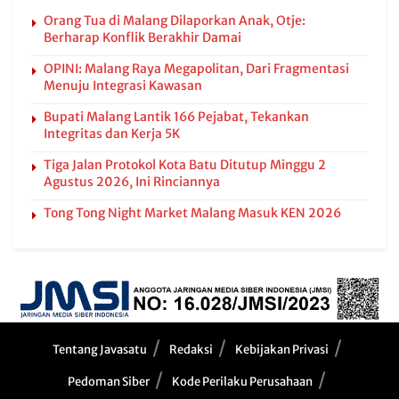
Orang Tua di Malang Dilaporkan Anak, Otje:
Berharap Konflik Berakhir Damai
OPINI: Malang Raya Megapolitan, Dari Fragmentasi
Menuju Integrasi Kawasan
Bupati Malang Lantik 166 Pejabat, Tekankan
Integritas dan Kerja 5K
Tiga Jalan Protokol Kota Batu Ditutup Minggu 2
Agustus 2026, Ini Rinciannya
Tong Tong Night Market Malang Masuk KEN 2026
Tentang Javasatu
Redaksi
Kebijakan Privasi
Pedoman Siber
Kode Perilaku Perusahaan