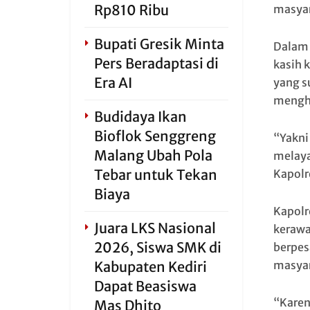
Rp810 Ribu
masyar
Bupati Gresik Minta
Dalam 
Pers Beradaptasi di
kasih 
Era AI
yang s
mengh
Budidaya Ikan
Bioflok Senggreng
“Yakni
Malang Ubah Pola
melaya
Tebar untuk Tekan
Kapolr
Biaya
Kapolr
Juara LKS Nasional
kerawa
2026, Siswa SMK di
berpes
Kabupaten Kediri
masyar
Dapat Beasiswa
“Karen
Mas Dhito