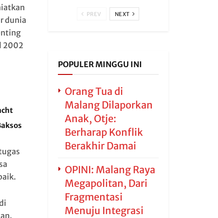
niatkan
PREV
NEXT
r dunia
enting
l 2002
POPULER MINGGU INI
Orang Tua di
Malang Dilaporkan
acht
Anak, Otje:
Baksos
Berharap Konflik
Berakhir Damai
 tugas
sa
OPINI: Malang Raya
aik.
Megapolitan, Dari
Fragmentasi
di
Menuju Integrasi
tan.