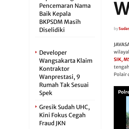
W
Pencemaran Nama
Baik Kepala
BKPSDM Masih
Diselidiki
by
Sudas
JAVAS
Developer
wilay
SIK, MS
Wangsakarta Klaim
tengah
Kontraktor
Polair
Wanprestasi, 9
Rumah Tak Sesuai
Polr
Spek
Gresik Sudah UHC,
Kini Fokus Cegah
Fraud JKN