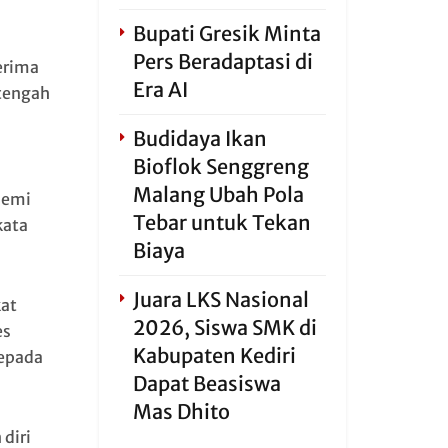
Bupati Gresik Minta
Pers Beradaptasi di
erima
Era AI
 tengah
Budidaya Ikan
Bioflok Senggreng
Malang Ubah Pola
demi
Tebar untuk Tekan
kata
Biaya
Juara LKS Nasional
at
2026, Siswa SMK di
es
Kabupaten Kediri
kepada
Dapat Beasiswa
Mas Dhito
diri