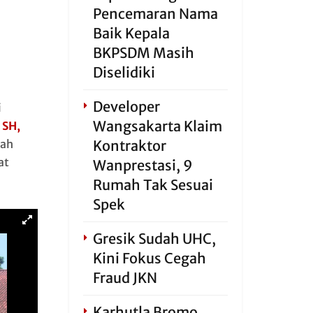
Pencemaran Nama
Baik Kepala
BKPSDM Masih
Diselidiki
Developer
i
Wangsakarta Klaim
 SH,
yah
Kontraktor
at
Wanprestasi, 9
Rumah Tak Sesuai
Spek
Gresik Sudah UHC,
Kini Fokus Cegah
Fraud JKN
Karhutla Bromo