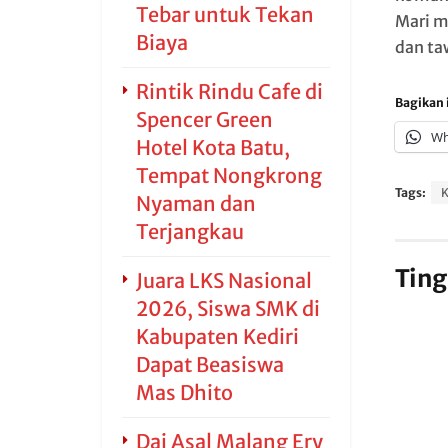
Tebar untuk Tekan
Mari me
Biaya
dan ta
Rintik Rindu Cafe di
Bagikan i
Spencer Green
Wh
Hotel Kota Batu,
Tempat Nongkrong
Tags:
Nyaman dan
Terjangkau
Ting
Juara LKS Nasional
2026, Siswa SMK di
Kabupaten Kediri
Dapat Beasiswa
Mas Dhito
Dai Asal Malang Ery