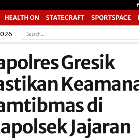
HEALTH ON
STATECRAFT
SPORTSPACE
2026
apolres Gresik
astikan Keaman
amtibmas di
apolsek Jajaran