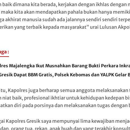
 baik dimana kita berada, kerjakan dengan ikhlas dengan 
 maka kita akan mendapatkan pahala bukan hanya memiki
uga akhirat manusia sudah ada jalannya sendiri sendiri terp
ikan yang terbaik kepada masyarakat” urai Lulusan Akpo
uga :
lres Majalengka Ikut Musnahkan Barang Bukti Perkara Inkr
 Gresik Dapat BBM Gratis, Polsek Kebomas dan YALPK Gelar 
 itu, Kapolres juga berharap semua anggota melaksanakan
 niat baik, profesional ikhtiar untuk kehidupan kedepan bi
tkan diri pada porsinya dan melaksanakan tugas dengan b
ai Kapolres Gresik saya mempunyai lima kewajiban menja
an, orang tua, rekan, anak buah dan yang terakhir konsul