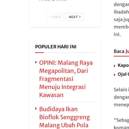
dengan
ibadah
PREV
NEXT
saja j
member
ini.
POPULER HARI INI
Baca
J
OPINI: Malang Raya
Kapo
Megapolitan, Dari
Ojol
Fragmentasi
Menuju Integrasi
Selain
Kawasan
dengan
menepa
Budidaya Ikan
Bioflok Senggreng
“Sebag
Malang Ubah Pola
komand