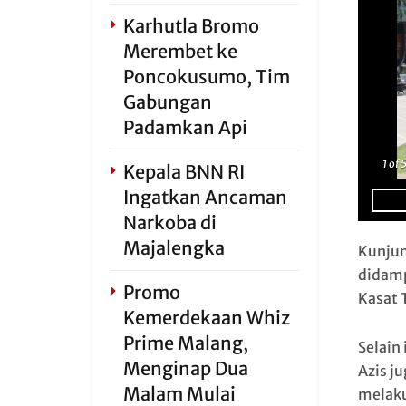
Karhutla Bromo
Merembet ke
Poncokusumo, Tim
Gabungan
Padamkan Api
1
of 
Kepala BNN RI
Ingatkan Ancaman
Narkoba di
Majalengka
Kunjun
didamp
Promo
Kasat T
Kemerdekaan Whiz
Prime Malang,
Selain
Menginap Dua
Azis j
Malam Mulai
melaku