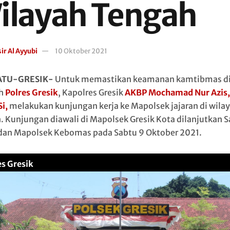
ilayah Tengah
ir Al Ayyubi
10 Oktober 2021
ATU-GRESIK-
Untuk memastikan keamanan kamtibmas d
ah
Polres Gresik
, Kapolres Gresik
AKBP Mochamad Nur Azis,
i,
melakukan kunjungan kerja ke Mapolsek jajaran di wila
. Kunjungan diawali di Mapolsek Gresik Kota dilanjutkan S
 dan Mapolsek Kebomas pada Sabtu 9 Oktober 2021.
es Gresik