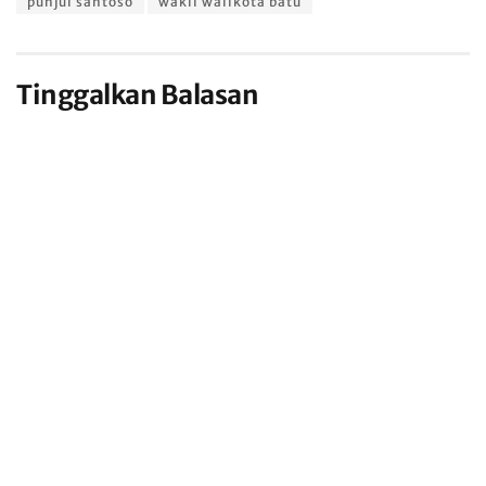
punjul santoso
wakil walikota batu
Tinggalkan Balasan