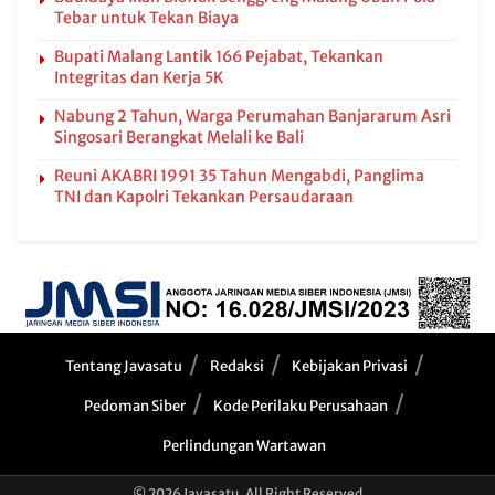
Tebar untuk Tekan Biaya
Bupati Malang Lantik 166 Pejabat, Tekankan
Integritas dan Kerja 5K
Nabung 2 Tahun, Warga Perumahan Banjararum Asri
Singosari Berangkat Melali ke Bali
Reuni AKABRI 1991 35 Tahun Mengabdi, Panglima
TNI dan Kapolri Tekankan Persaudaraan
Tentang Javasatu
Redaksi
Kebijakan Privasi
Pedoman Siber
Kode Perilaku Perusahaan
Perlindungan Wartawan
© 2026 Javasatu. All Right Reserved