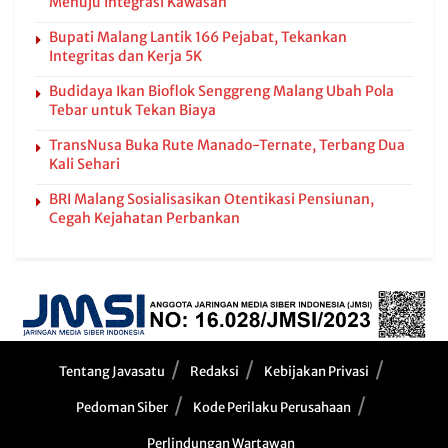
Menuju Integrasi Kawasan
Bupati Malang Lantik 166 Pejabat, Tekankan
Integritas dan Kerja 5K
Budidaya Ikan Bioflok Senggreng Malang Ubah Pola
Tebar untuk Tekan Biaya
TransNusa Buka Rute Manado-Ternate, Terbang Dua
Kali Sehari
BRI Malang Sosialisasikan Otentikasi Pensiunan,
Cegah Kejahatan Perbankan
Tentang Javasatu
Redaksi
Kebijakan Privasi
Pedoman Siber
Kode Perilaku Perusahaan
Perlindungan Wartawan