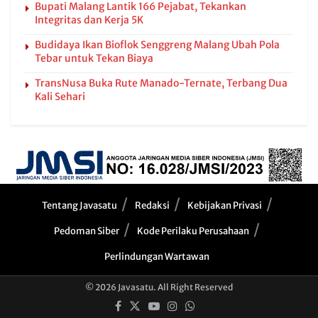
Bupati Malang Lantik 166 Pejabat, Tekankan
Integritas dan Kerja 5K
Budidaya Ikan Bioflok Senggreng Malang Ubah Pola
Tebar untuk Tekan Biaya
TransNusa Buka Rute Manado-Ternate, Terbang Dua
Kali Sehari
Tentang Javasatu
Redaksi
Kebijakan Privasi
Pedoman Siber
Kode Perilaku Perusahaan
Perlindungan Wartawan
© 2026 Javasatu. All Right Reserved