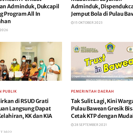
an Adminduk, Dukcapil
Adminduk, Dispendukca
g Program All In
Jemput Bola di Pulau B
ahan
15 OKTOBER 2023
 2026
N PUBLIK
PEMERINTAH DAERAH
irkan di RSUD Grati
Tak Sulit Lagi, Kini Warg
uan Langsung Dapat
Pulau Bawean Gresik Bis
elahiran, KK dan KIA
Cetak KTP dengan Mud
28 SEPTEMBER 2021
ET 2022