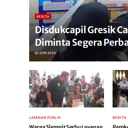
BERITA
Disdukcapil Gresik C
Diminta Segera Perb
1 JUNI 2026
LAYANAN PUBLIK
BERITA
Warga Slempit Serbu Layanan
Pemko