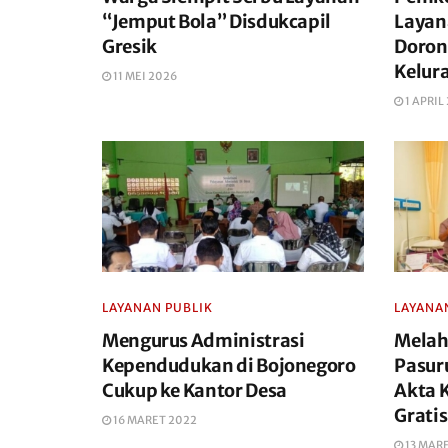
“Jemput Bola” Disdukcapil
Layan
Gresik
Doron
Kelur
11 MEI 2026
1 APRIL
LAYANAN PUBLIK
LAYANA
Mengurus Administrasi
Melah
Kependudukan di Bojonegoro
Pasur
Cukup ke Kantor Desa
Akta K
Gratis
16 MARET 2022
13 MAR