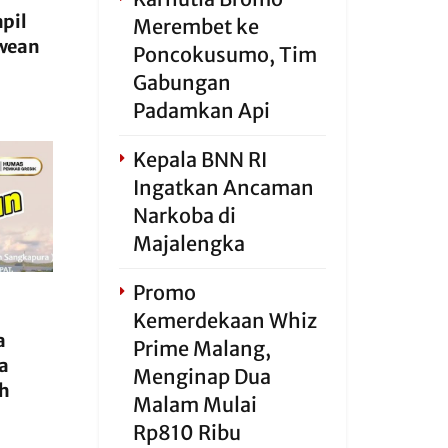
pil
Merembet ke
awean
Poncokusumo, Tim
Gabungan
Padamkan Api
Kepala BNN RI
Ingatkan Ancaman
Narkoba di
Majalengka
Promo
Kemerdekaan Whiz
a
Prime Malang,
a
Menginap Dua
ah
Malam Mulai
Rp810 Ribu