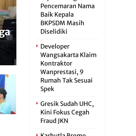
Pencemaran Nama
Baik Kepala
BKPSDM Masih
rga
Diselidiki
Developer
Wangsakarta Klaim
Kontraktor
Wanprestasi, 9
Rumah Tak Sesuai
Spek
Gresik Sudah UHC,
Kini Fokus Cegah
Fraud JKN
Karhutla Bromo