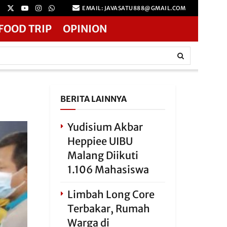
EMAIL: JAVASATU888@GMAIL.COM
FOOD TRIP
OPINION
BERITA LAINNYA
Yudisium Akbar
Heppiee UIBU
Malang Diikuti
1.106 Mahasiswa
Limbah Long Core
Terbakar, Rumah
Warga di