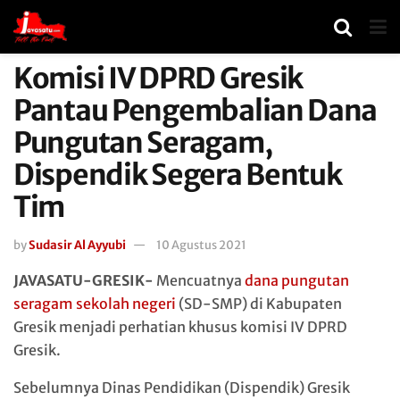
Komisi IV DPRD Gresik
Pantau Pengembalian Dana
Pungutan Seragam,
Dispendik Segera Bentuk
Tim
by
Sudasir Al Ayyubi
10 Agustus 2021
JAVASATU-GRESIK-
Mencuatnya
dana pungutan
seragam sekolah negeri
(SD-SMP) di Kabupaten
Gresik menjadi perhatian khusus komisi IV DPRD
Gresik.
Sebelumnya Dinas Pendidikan (Dispendik) Gresik