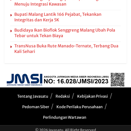
Menuju Integrasi Kawasan
Bupati Malang Lantik 166 Pejabat, Tekankan
Integritas dan Kerja 5K
Budidaya Ikan Bioflok Senggreng Malang Ubah Pola
Tebar untuk Tekan Biaya
TransNusa Buka Rute Manado-Ternate, Terbang Dua
Kali Sehari
Tentang Javasatu
Redaksi
Kebijakan Privasi
Pedoman Siber
Kode Perilaku Perusahaan
Perlindungan Wartawan
© 2026 Javasatu. All Right Reserved