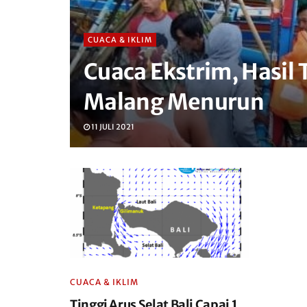
CUACA & IKLIM
Cuaca Ekstrim, Hasil
Malang Menurun
11 JULI 2021
CUACA & IKLIM
Tinggi Arus Selat Bali Capai 1