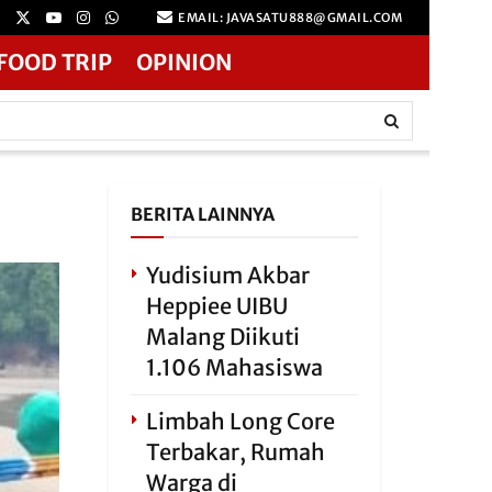
EMAIL: JAVASATU888@GMAIL.COM
FOOD TRIP
OPINION
BERITA LAINNYA
Yudisium Akbar
Heppiee UIBU
Malang Diikuti
1.106 Mahasiswa
Limbah Long Core
Terbakar, Rumah
Warga di