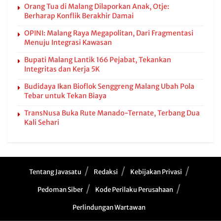
Orang Tua di Malang Dilaporkan Anak, Otje:
Berharap Konflik Berakhir Damai
OPINI: Malang Raya Megapolitan, Dari Fragmentasi
Menuju Integrasi Kawasan
Bupati Malang Lantik 166 Pejabat, Tekankan
Integritas dan Kerja 5K
Budidaya Ikan Bioflok Senggreng Malang Ubah Pola
Tebar untuk Tekan Biaya
TransNusa Buka Rute Manado-Ternate, Terbang Dua
Kali Sehari
Tentang Javasatu
Redaksi
Kebijakan Privasi
Pedoman Siber
Kode Perilaku Perusahaan
Perlindungan Wartawan