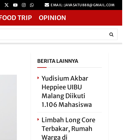
EMAIL: JAVASATU888@GMAIL.COM
FOOD TRIP
OPINION
BERITA LAINNYA
Yudisium Akbar
Heppiee UIBU
Malang Diikuti
1.106 Mahasiswa
Limbah Long Core
Terbakar, Rumah
Warga di